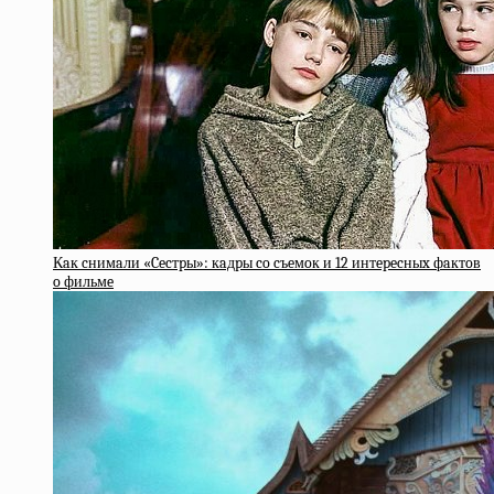
Кaк cнимaли «Cecтpы»: кaдpы co cъeмoк и 12 интepecныx фaктoв
o фильмe