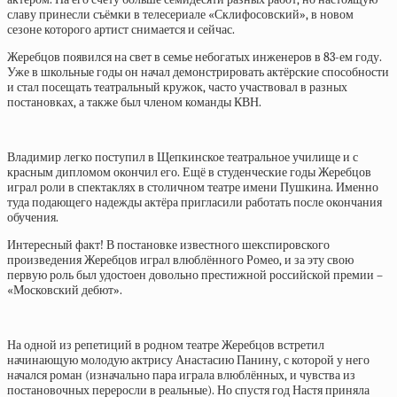
славу принесли съёмки в телесериале «Склифосовский», в новом
сезоне которого артист снимается и сейчас.
Жеребцов появился на свет в семье небогатых инженеров в 83-ем году.
Уже в школьные годы он начал демонстрировать актёрские способности
и стал посещать театральный кружок, часто участвовал в разных
постановках, а также был членом команды КВН.
Владимир легко поступил в Щепкинское театральное училище и с
красным дипломом окончил его. Ещё в студенческие годы Жеребцов
играл роли в спектаклях в столичном театре имени Пушкина. Именно
туда подающего надежды актёра пригласили работать после окончания
обучения.
Интересный факт! В постановке известного шекспировского
произведения Жеребцов играл влюблённого Ромео, и за эту свою
первую роль был удостоен довольно престижной российской премии –
«Московский дебют».
На одной из репетиций в родном театре Жеребцов встретил
начинающую молодую актрису Анастасию Панину, с которой у него
начался роман (изначально пара играла влюблённых, и чувства из
постановочных переросли в реальные). Но спустя год Настя приняла