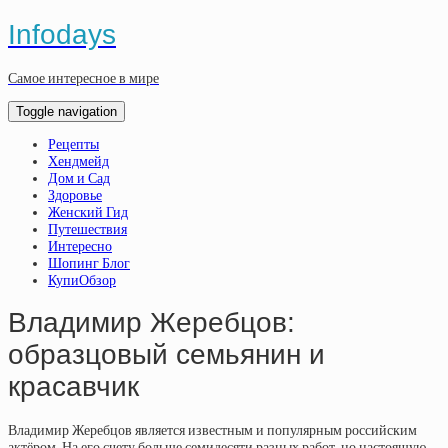
Infodays
Самое интересное в мире
Toggle navigation
Рецепты
Хендмейд
Дом и Сад
Здоровье
Женский Гид
Путешествия
Интересно
Шопинг Блог
КупиОбзор
Владимир Жеребцов:
образцовый семьянин и
красавчик
Владимир Жеребцов является известным и популярным российским
актёром. На его счету больше семидесяти разных работ, но настоящую