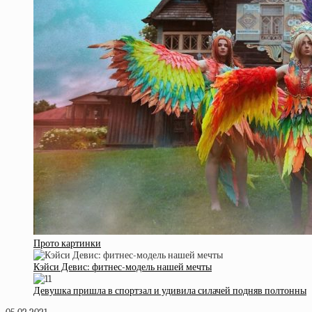
Прото картинки
Кэйси Девис: фитнес-модель нашей мечты
Девушка пришла в спортзал и удивила силачей подняв полтонны