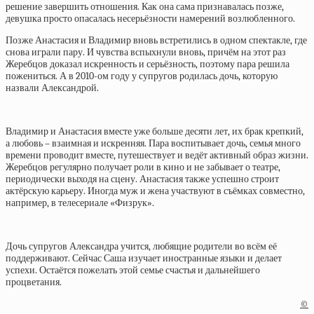
решение завершить отношения. Как она сама признавалась позже,
девушка просто опасалась несерьёзности намерений возлюбленного.
Позже Анастасия и Владимир вновь встретились в одном спектакле, где
снова играли пару. И чувства вспыхнули вновь, причём на этот раз
Жеребцов доказал искренность и серьёзность, поэтому пара решила
пожениться. А в 2010-ом году у супругов родилась дочь, которую
назвали Александрой.
Владимир и Анастасия вместе уже больше десяти лет, их брак крепкий,
а любовь – взаимная и искренняя. Пара воспитывает дочь, семья много
времени проводит вместе, путешествует и ведёт активный образ жизни.
Жеребцов регулярно получает роли в кино и не забывает о театре,
периодически выходя на сцену. Анастасия также успешно строит
актёрскую карьеру. Иногда муж и жена участвуют в съёмках совместно,
например, в телесериале «Физрук».
Дочь супругов Александра учится, любящие родители во всём её
поддерживают. Сейчас Саша изучает иностранные языки и делает
успехи. Остаётся пожелать этой семье счастья и дальнейшего
процветания.
©