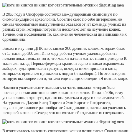
В 2016 году в Оксфорде состоялся международный симпозиум по
биомолекулярной археологии. Событие само по себе интересное, но
самым любопытным выступлением оказался
отчет команды
ученых из
разных стран, которые потратили несколько лет на изучение кошек.
Точнее, они исследовали то, как именно человеческая цивилизация их
одомашнила.
Биологи изучили ДНК из останков 200 древних кошек, которым было
от 15 тысяч до 300 лет. И по ходу работы ученым удалось добавить
немало доказательств того, что кошки начали жить с нами примерно 10
тысяч лет назад. Первые фермеры хранили зерно в плохо охраняемых
амбарах, туда проникали грызуны, вслед за ними пришли и коты,
которые со временем привыкли к людям (и наоборот). Но это история,
которую вы, скорее всего, читали еще в энциклопедии «Я познаю мир».
Намного увлекательнее оказалась та часть доклада, которая была
посвящена взаимоотношениям викингов и котов. Тогда, в 2016, тему
успели лишь затронуть, однако она увлекла и других исследователей.
Натуралисты Джули Битц-Торсен и Энн Биргитт Готфредсен,
изучающие видовое разнообразие Скандинавии, настолько увлеклись
историей котов на Севере, что посвятили ей
отдельное исследование.
В итоге удалось выяснить следующее: кошки появились в Скандинавии