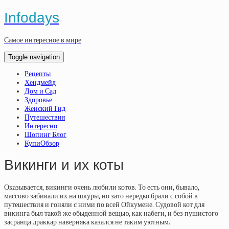
Infodays
Самое интересное в мире
Toggle navigation
Рецепты
Хендмейд
Дом и Сад
Здоровье
Женский Гид
Путешествия
Интересно
Шопинг Блог
КупиОбзор
Викинги и их коты
Оказывается, викинги очень любили котов. То есть они, бывало,
массово забивали их на шкуры, но зато нередко брали с собой в
путешествия и гоняли с ними по всей Ойкумене. Судовой кот для
викинга был такой же обыденной вещью, как набеги, и без пушистого
засранца драккар наверняка казался не таким уютным.