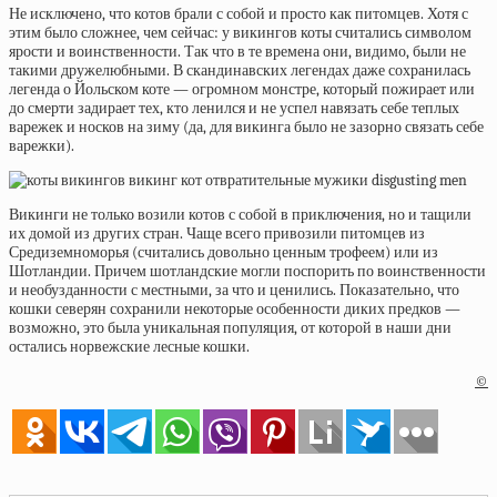
Не исключено, что котов брали с собой и просто как питомцев. Хотя с
этим было сложнее, чем сейчас: у викингов коты считались символом
ярости и воинственности. Так что в те времена они, видимо, были не
такими дружелюбными. В скандинавских легендах даже сохранилась
легенда о
Йольском коте
— огромном монстре, который пожирает или
до смерти задирает тех, кто ленился и не успел навязать себе теплых
варежек и носков на зиму (да, для викинга было не зазорно связать себе
варежки).
Викинги не только возили котов с собой в приключения, но и тащили
их домой из других стран. Чаще всего привозили питомцев из
Средиземноморья (считались довольно ценным трофеем) или из
Шотландии. Причем шотландские могли поспорить по воинственности
и необузданности с местными, за что и ценились. Показательно, что
кошки северян сохранили некоторые особенности диких предков —
возможно, это была уникальная популяция, от которой в наши дни
остались
норвежские лесные кошки.
©