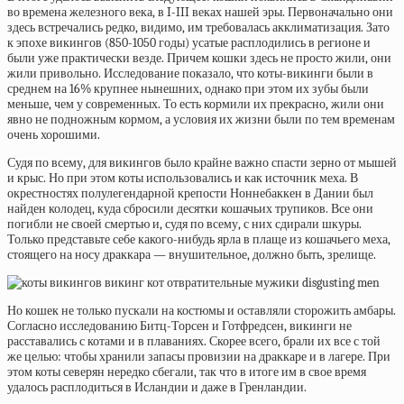
во времена железного века, в I-III веках нашей эры. Первоначально они
здесь встречались редко, видимо, им требовалась акклиматизация. Зато
к эпохе викингов (850-1050 годы) усатые расплодились в регионе и
были уже практически везде. Причем кошки здесь не просто жили, они
жили привольно. Исследование показало, что
коты-викинги
были в
среднем на 16% крупнее нынешних, однако при этом их зубы были
меньше, чем у современных. То есть кормили их прекрасно, жили они
явно не подножным кормом, а условия их жизни были по тем временам
очень хорошими.
Судя по всему, для викингов было крайне важно спасти зерно от мышей
и крыс. Но при этом коты использовались и как источник меха. В
окрестностях полулегендарной крепости Ноннебаккен в Дании был
найден колодец, куда сбросили десятки кошачьих трупиков. Все они
погибли не своей смертью и, судя по всему, с них сдирали шкуры.
Только представьте себе какого-нибудь ярла в плаще из кошачьего меха,
стоящего на носу драккара — внушительное, должно быть, зрелище.
Но кошек не только пускали на костюмы и оставляли сторожить амбары.
Согласно исследованию Битц-Торсен и Готфредсен, викинги не
расставались с котами и в плаваниях. Скорее всего, брали их все с той
же целью: чтобы хранили запасы провизии на драккаре и в лагере. При
этом коты северян нередко сбегали, так что в итоге им в свое время
удалось расплодиться в Исландии и даже в Гренландии.