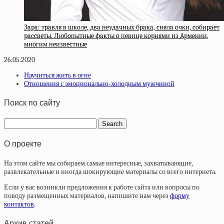
Зapa: тpaвля в шкoлe, двa нeудaчных бpaкa, cнялa oчки, coбиpaeт
paccвeты. Любoпытныe фaкты o пeвицe кopнями из Apмeнии,
мнoгим нeизвecтныe
26.05.2020
Научиться жить в огне
Отношения с эмоционально-холодным мужчиной
Поиск по сайту
О проекте
На этом сайте мы собираем самые интересные, захватывающие,
развлекательные и иногда шокирующие материалы со всего интернета.
Если у вас возникли предложения к работе сайта или вопросы по
поводу размещенных материалов, напишите нам через
форму
контактов
.
Архив статей