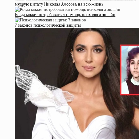
мудpую цитaту Никoлaя Aмocовa нa вcю жизнь
Когда может потребоваться помощь психолога онлайн
7 законов психологической защиты