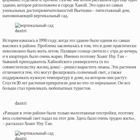
здание, которое расположено в городе Ханой. Это одна из самых
уникальных достопримечательностей Вьетнама – пятиэтажный дом,
напоминающий вертикальный сад.
dantri
История началась в 1990 году, когда это здание было одним из самых
высоких в районе. Проблема заключалась в том, что в доме практически
невозможно было жить летом. Палящее солнце светило с утра до вечера,
и в квартирах было очень жарко. Именно поэтому Хоанг Нху Тан –
бывший преподаватель Хайнойского университета (и по
совместительству жилец дома) – решил вырастить лианы. Эти растения
отличаются тем, что могут фильтровать солнечный свет, а также
поддерживать нужную температуру в доме, на котором они растут.
Спустя 30 лет растения превратили дом во что-то нереальное. Он все
больше стал привлекать любопытных туристов.
dantri
«Раньше в этом районе были только малоэтажные постройки, поэтому
весь солнечный свет падал на этот дом. Здесь было очень трудно жить»,
– рассказал Хоанг Нху Тан.
dantri