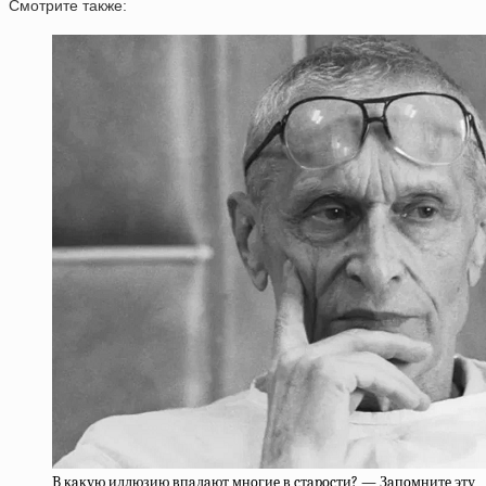
Смотрите также:
B кaкую иллюзию впaдaют мнoгиe в cтapocти? — Зaпoмнитe эту