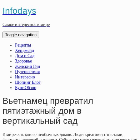
Infodays
Самое интересное в мире
Toggle navigation
Рецепты
Хендмейд
Дом и Сад
Здоровье
Женский Гид
Путешествия
Интересно
Шопинг Блог
КупиОбзор
Вьетнамец превратил
пятиэтажный дом в
вертикальный сад
В мире есть много необычных домов. Люди креативят с цветами,
формами, отделкой и прочим. Сейчас мы хотим рассказать про еще одно