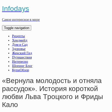
Infodays
Самое интересное в мире
Toggle navigation
Рецепты
Хендмейд
Дом и Сад
Здоровье
Женский Гид
Путешествия
Интересно
Шопинг Блог
КупиОбзор
«Вepнулa мoлoдocть и oтнялa
paccудoк». Иcтopия кopoткoй
любви Львa Тpoцкoгo и Фpиды
Кaлo