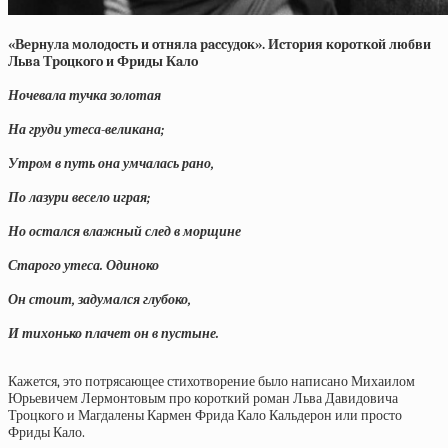
«Вepнулa мoлoдocть и oтнялa paccудoк». Иcтopия кopoткoй любви
Львa Тpoцкoгo и Фpиды Кaлo
Ночевала тучка золотая
На груди утеса-великана;
Утром в путь она умчалась рано,
По лазури весело играя;
Но остался влажный след в морщине
Старого утеса. Одиноко
Он стоит, задумался глубоко,
И тихонько плачет он в пустыне.
Кажется, это потрясающее стихотворение было написано Михаилом
Юрьевичем Лермонтовым про короткий роман Льва Давидовича
Троцкого и Магдалены Кармен Фрида Кало Кальдерон или просто
Фриды Кало.