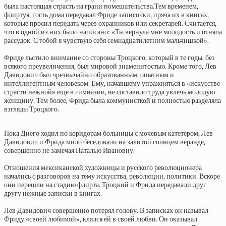
была настоящая страсть на грани помешательства.Тем временем,
флиртуя, гость дома передавал Фриде записочки, пряча их в книгах,
которые просил передать через охранников или секретарей. Считается,
что в одной из них было написано: «Ты вернула мне молодость и отняла
рассудок. С тобой я чувствую себя семнадцатилетним мальчишкой».
Фриде льстило внимание со стороны Троцкого, который в те годы, без
всякого преувеличения, был мировой знаменитостью. Кроме того, Лев
Давидович был чрезвычайно образованным, опытным и
интеллигентным человеком. Ему, начавшему упражняться в «искусстве
страсти нежной» еще в гимназии, не составило труда увлечь молодую
женщину. Тем более, Фрида была коммунисткой и полностью разделяла
взгляды Троцкого.
Пока Диего ходил по коридорам больницы с мочевым катетером, Лев
Давидович и Фрида мило беседовали на залитой солнцем веранде,
совершенно не замечая Наталью Ивановну.
Отношения мексиканской художницы и русского революционера
начались с разговоров на тему искусства, революции, политики. Вскоре
они перешли на стадию флирта. Троцкий и Фрида передавали друг
другу нежные записки в книгах.
Лев Давидович совершенно потерял голову. В записках он называл
Фриду «своей любимой», клялся ей в своей любви. Он оказывал