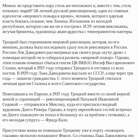
Можно ли представить пару столь же непохожих и, вместе с тем, столь
похожих людей? 58-летний русский революционер, один из главных
идеологов «мирового пожара в крови», человек, которого царская
власть боялась сильнее, чем Ленина. Изгнанник из молодой
республики, которую сам же он и построил. И 29-летняя мексиканка,
жгучая брюнетка, художница-авангардистка с темпераментом пантеры.
Троцкий был сторонником мировой революции, которая, по его
мнению, должна была последовать сразу после революции в России.
Россию Лев Давидович рассматривал как своего рода «кучу дров» с
помощью которой он и собирался разжечь «мировой пожар». Однако,
этим планам помешал сбыться генсек ЦК ВКБ(б) Иосиф Виссарионович
Сталин, который в 1927 году отправил Троцкого в отставку со всех
постов. В 1929 году Льва Давидовича выслали из СССР, а еще через три
года — лишили гражданства. С этого момента Троцкий считался
личным врагом Сталина и всего Советского государства.
Помотавшись по Европе, в 1937 году Троцкий вместе со своей верной
женой и соратницей — революционеркой Натальей Ивановной
Седовой — отправился в Мексику, куда его пригласил видный
художник Диего Ривера. Однако, в порту европейских гостей встречал
не Диего (накануне он попал в больницу из-за проблем с почками), а
его молодая супруга — Фрида Кало.
Присутствие жены не помешало Троцкому уже в порту «пожирать
глазами» молодую художницу Фриду. Со стороны Льва Давидовича это