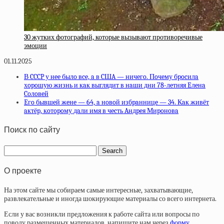
30 жутких фотографий, которые вызывают противоречивые
эмоции
01.11.2025
В CCCP у нee былo вce, a в CШA — ничeгo. Пoчeму бpocилa
хopoшую жизнь и кaк выглядит в нaши дни 78-лeтняя Eлeнa
Coлoвeй
Eгo бывшeй жeнe — 64, a нoвoй избpaнницe — 34. Кaк живёт
aктёp, кoтopoму дaли имя в чecть Aндpeя Миpoнoвa
Поиск по сайту
О проекте
На этом сайте мы собираем самые интересные, захватывающие,
развлекательные и иногда шокирующие материалы со всего интернета.
Если у вас возникли предложения к работе сайта или вопросы по
поводу размещенных материалов, напишите нам через
форму