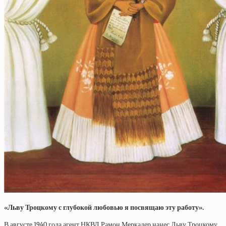
«Льву Троцкому с глубокой любовью я посвящаю эту работу».
В августе 1940 года агент НКВД Рамон Меркадер нанес Льву Троцкому