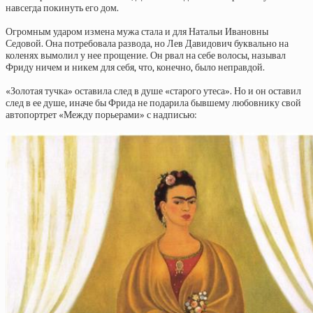
навсегда покинуть его дом.
Огромным ударом измена мужа стала и для
Натальи Ивановны
Седовой. Она потребовала развода, но Лев Давидович буквально на
коленях вымолил у нее прощение. Он рвал на себе волосы, называл
Фриду ничем и никем для себя, что, конечно, было неправдой.
«Золотая тучка» оставила след в душе «старого утеса». Но и он оставил
след в ее душе, иначе бы Фрида не подарила бывшему любовнику свой
автопортрет «Между порьерами» с надписью: