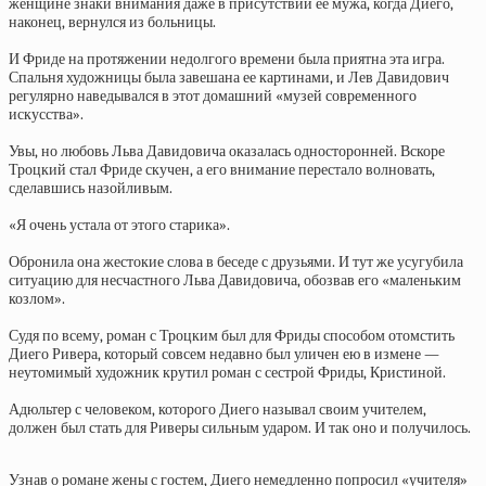
женщине знаки внимания даже в присутствии ее мужа, когда Диего,
наконец, вернулся из больницы.
И Фриде на протяжении недолгого времени была приятна эта игра.
Спальня художницы была завешана ее картинами, и Лев Давидович
регулярно наведывался в этот домашний «музей современного
искусства».
Увы, но любовь Льва Давидовича оказалась односторонней. Вскоре
Троцкий стал Фриде скучен, а его внимание перестало волновать,
сделавшись назойливым.
«Я очень устала от этого старика».
Обронила она жестокие слова в беседе с друзьями. И тут же усугубила
ситуацию для несчастного Льва Давидовича, обозвав его «маленьким
козлом».
Судя по всему, роман с Троцким был для Фриды способом отомстить
Диего Ривера, который совсем недавно был уличен ею в измене —
неутомимый художник крутил роман с сестрой Фриды, Кристиной.
Адюльтер с человеком, которого Диего называл своим учителем,
должен был стать для Риверы сильным ударом. И так оно и получилось.
Узнав о романе жены с гостем, Диего немедленно попросил «учителя»