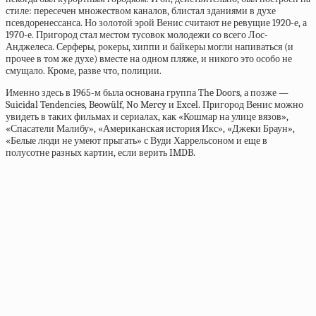
стиле: пересечен множеством каналов, блистал зданиями в духе
псевдоренессанса. Но золотой эрой Венис считают не ревущие 1920-е, а
1970-е. Пригород стал местом тусовок молодежи со всего Лос-
Анджелеса. Серферы, рокеры, хиппи и байкеры могли напиваться (и
прочее в том же духе) вместе на одном пляже, и никого это особо не
смущало. Кроме, разве что, полиции.
Именно здесь в 1965-м была основана группа The Doors, а позже —
Suicidal Tendencies, Beowülf, No Mercy и Excel. Пригород Венис можно
увидеть в таких фильмах и сериалах, как «Кошмар на улице вязов»,
«Спасатели Малибу», «Американская история Икс», «Джеки Браун»,
«Белые люди не умеют прыгать» с Вуди Харрельсоном и еще в
полусотне разных картин,
если верить IMDB.