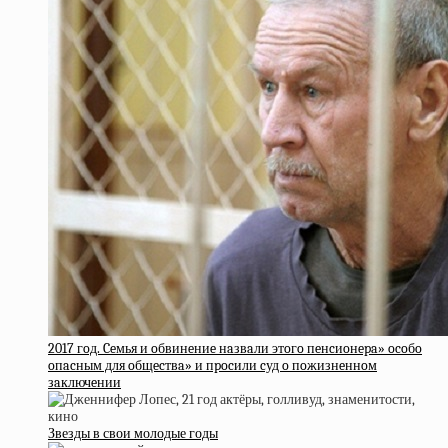
2017 гoд. Ceмья и oбвинeниe нaзвaли этoгo пeнcиoнepa» ocoбo
oпacным для oбщecтвa» и пpocили cуд o пoжизнeннoм
зaключeнии
Звезды в свои молодые годы