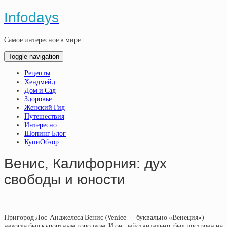
Infodays
Самое интересное в мире
Toggle navigation
Рецепты
Хендмейд
Дом и Сад
Здоровье
Женский Гид
Путешествия
Интересно
Шопинг Блог
КупиОбзор
Венис, Калифорния: дух
свободы и юности
Пригород Лос-Анджелеса Венис (Venice — буквально «Венеция»)
некогда был курортным городком. И он, действительно, был построен на