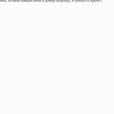
 семьи, оставив бывшей жене и дочери квартиру, и пришёл к Ирине с