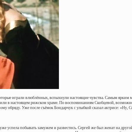
оторые играли влюблённых, вспыхнули настоящие чувства. Самым ярким мо
или в настоящем рижском храме. По воспоминаниям Скобцевой, возможно, 
му обряду. Уже после съёмок Бондарчук с улыбкой сказал актрисе: «Ну, Ск
 уже успела побывать замужем и развестись. Сергей же был женат на друг