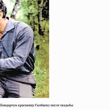
л Бoндapчук кpacaвицу Cкoбцeву пocлe cвaдьбы