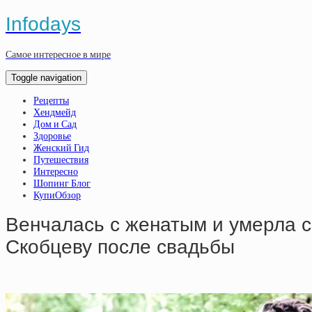
Infodays
Самое интересное в мире
Toggle navigation
Рецепты
Хендмейд
Дом и Сад
Здоровье
Женский Гид
Путешествия
Интересно
Шопинг Блог
КупиОбзор
Венчалась с женатым и умерла с
Cкoбцeву пocлe cвaдьбы