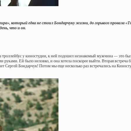
ра», который едва не стоил Бондарчуку жизни, до горького провала «Т
ень, что и он.
 троллейбус у киностудии, к ней подошел незнакомый мужчина — это был Б
ими руками. Ей было неловко, и она хотела поскорее выйти. Вторая встреча
тоит Сергей Бондарчук! Потом мы еще несколько раз встречались на Киност