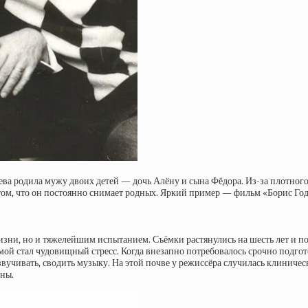
ва родила мужу двоих детей — дочь Алёну и сына Фёдора. Из-за плотного
ом, что он постоянно снимает родных. Яркий пример — фильм «Борис Годун
изни, но и тяжелейшим испытанием. Съёмки растянулись на шесть лет и п
мой стал чудовищный стресс. Когда внезапно потребовалось срочно подго
вучивать, сводить музыку. На этой почве у режиссёра случилась клиничес
ины.