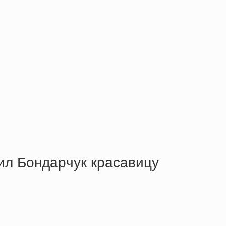
ил Бoндapчук кpacaвицу