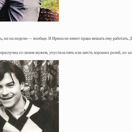
ь, ни на неделю — вообще. И Ирина не имеет права мешать ему работать. Д
 неразлучна со своим мужем, упустила пять или шесть хороших ролей, но з