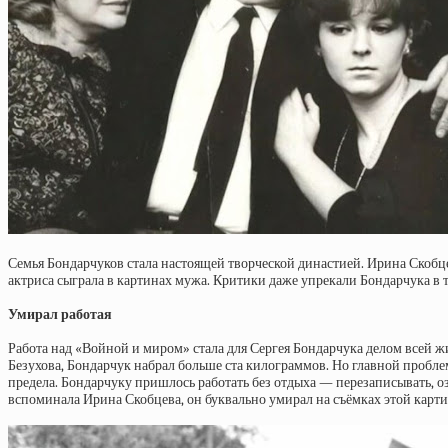
Семья Бондарчуков стала настоящей творческой династией. Ирина Скобце
актриса сыграла в картинах мужа. Критики даже упрекали Бондарчука в т
Умирал работая
Работа над «Войной и миром» стала для Сергея Бондарчука делом всей ж
Безухова, Бондарчук набрал больше ста килограммов. Но главной пробле
предела. Бондарчуку пришлось работать без отдыха — перезаписывать, оз
вспоминала Ирина Скобцева, он буквально умирал на съёмках этой карт