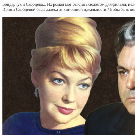
Бондарчук и Скобцева… Их роман мог бы стать сюжетом для фильма: нелов
Ирины Скобцевой была далека от киношной идеальности. Чтобы быть вмес