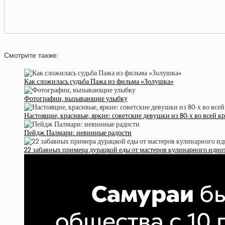
Смотрите также:
Как сложилась судьба Пажа из фильма «Золушка»
Фотографии, вызывающие улыбку
Настоящие, красивые, яркие: советские девушки из 80-х во всей кр
Пейдж Палмари: невинные радости
22 забавных примера дурацкой еды от мастеров кулинарного идио