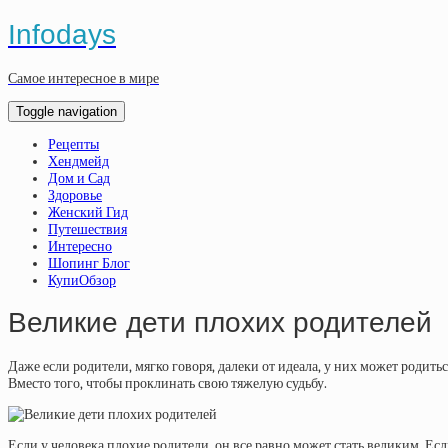
Infodays
Самое интересное в мире
Toggle navigation
Рецепты
Хендмейд
Дом и Сад
Здоровье
Женский Гид
Путешествия
Интересно
Шопинг Блог
КупиОбзор
Великие дети плохих родителей
Даже если родители, мягко говоря, далеки от идеала, у них может родитьс
Вместо того, чтобы проклинать свою тяжелую судьбу.
Если у человека плохие родители, он все равно может стать великим. Если