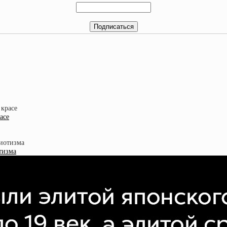
асе
тизма