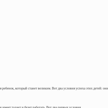
я ребенок, который станет великим. Вот два условия успеха этих детей: он
 имеет талант и будет работать. Вот два первых условия.