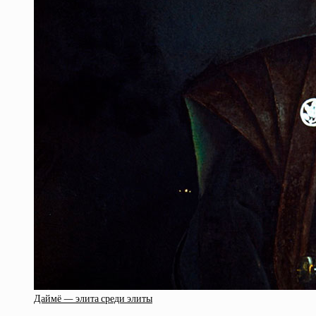
Даймё — элита среди элиты