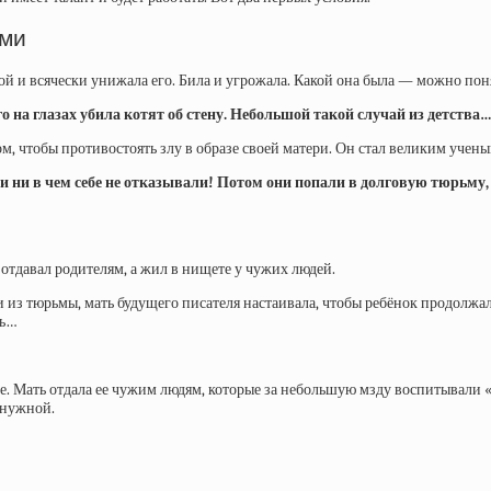
ями
 и всячески унижала его. Била и угрожала. Какой она была — можно поня
о на глазах убила котят об стену. Небольшой такой случай из детства
ом, чтобы противостоять злу в образе своей матери. Он стал великим уче
и ни в чем себе не отказывали! Потом они попали в долговую тюрьму,
отдавал родителям, а жил в нищете у чужих людей.
 из тюрьмы, мать будущего писателя настаивала, чтобы ребёнок продолжал 
сь…
ье. Мать отдала ее чужим людям, которые за небольшую мзду воспитывали 
енужной.