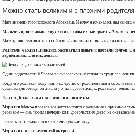
Можно стать великим и с плохими родител
Мать
знаменитого психолога Абрахаама Маслоу насмехалась над сынишкой
Мальчик принёс домой двух котят, чтобы их накормить. А мама у нег
Маслоу покинул родительский дом. И сам писал о том, что стал психолог
Родители Чарльза Диккенса растратили деньги и набрали долгов. Он
зарабатывал для них деньги.
Одиннадцатилетний Чарльз в нечеловеческих условиях трудился, деньги 
Когда его родители получили наследство от родственника и смогли выйти
средства для безбедной жизни у этих неработающих родителей появили
Чарльз Диккенс сам стал великим писателем.
Мэрилин Монро
провела все детство почти с рождения в приемной сем
ребёнком — она любила вечеринки и удовольствия. Девочка оказалась н
Позже мать попала в психиатрическую клинику.
Мэрилин стала знаменитой актрисой.