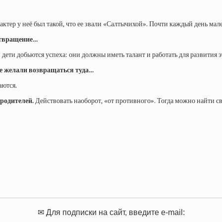
актер у неё был такой, что ее звали «Салтычихой». Почти каждый день ма
 отвращение…
дети добьются успеха: они должны иметь талант и работать для развития эт
не желали возвращаться туда…
аются.
родителей.
Действовать наоборот, «от противного». Тогда можно найти св
✉ Для подписки на сайт, введите e-mail: