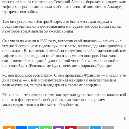
восстанавливала госпитали в Северной Африке, боролась с эпидемиями
тифа и холеры, организовала реабилитационный комплекс в Алжире,
где зрела своя война.
Там она устроила «Центры Люар». Это были места для отдыха и
предназначались они для воевавшей молодежи, которая могла там на
некоторое время забыть об ужасах войны.
Она ушла из жизни в 1985 году, встретив свой диагноз — лейкоз — с
тем же бесстрашием: надела лучшее платье, жемчуг, сделала причёску и
стала ждать. Её последний путь был триумфом: гроб на артиллерийском
лафете в сопровождении почётного караула легионеров. Она стала
единственной женщиной, удостоенной чести быть похороненной в
пантеоне Сент-Женевьев-де-Буа с почестями маршала Франции.
«С ней прощался весь Париж. С ней прощалась Франция, — писали в те
дни газеты. — С ней исчезнет великая женщина с неисчерпаемым
великодушием, фигура легендарная в своем милосердии».
Её жизнь — это история о том, как русская душа, закалённая кавказской
сталью и французской свободой, смогла стать воплощением
милосердия, отваги и бессмертной доблести.
©