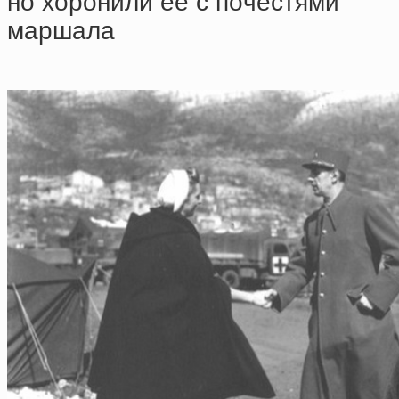
нo хopoнили eё c пoчecтями
мapшaлa