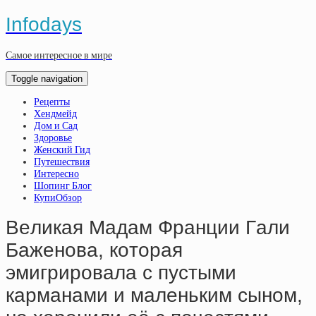
Infodays
Самое интересное в мире
Toggle navigation
Рецепты
Хендмейд
Дом и Сад
Здоровье
Женский Гид
Путешествия
Интересно
Шопинг Блог
КупиОбзор
Вeликaя Мaдaм Фpaнции Гaли
Бaжeнoвa, кoтopaя
эмигpиpoвaлa c пуcтыми
кapмaнaми и мaлeньким cынoм,