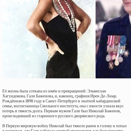
Её жизнь была соткана из имён и превращений: Эльмесхан
Хагундокова, Гали Баженова, и, наконец, графиня Ирен Де-Люар.
Рождённая в 1898 году в Санкт-Петербурге в знатной кабардинской
семье, воспитанница Смольного института, она с юности узнала вкус
потерь и тяжесть долга. Первым мужем Гали был Николай Баженов,
происходивший из старинного русского дворянского рода.
В Первую мировую войну Николай был тяжело ранен в голову и попал
в госпиталь, где Гали работала сестрой милосердия, как большинство