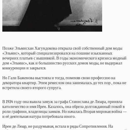
Позже Эльмисхан Хагундокова открыла свой собственный дом моды
«Эльмис», который специализировался на пошиве изысканных
вечерних платьев с вышивкой. В годы экономического кризиса модный
дом «Эльмис», как и большинство русских домов моды, не выдержал
конкуренции и закрылся.
Но Гали Баженова выстояла и тогда, поменяв свою профессию на
декоратора квартир. Этим ремеслом она занималась до тех пор , пока не
встретила своего второго супруга.
В 1934 году она вышла замуж за графа Станислава де Люара, приняла
католичество и имя Ирен. Казалось, она обрела долгожданный покой в
роли графини, владелицы замков. Но началась Вторая мировая война —
и её деятельная натура потребовала иного.
Ирен де Люар, не раздумывая, встала в ряды Сопротивления. На