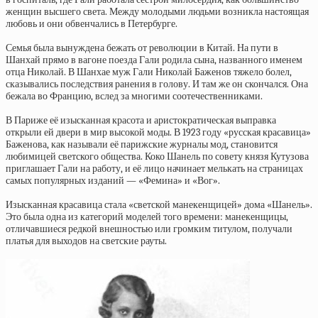
женщин высшего света. Между молодыми людьми возникла настоящая
любовь и они обвенчались в Петербурге.
Семья была вынуждена бежать от революции в Китай. На пути в
Шанхай прямо в вагоне поезда Гали родила сына, названного именем
отца Николай. В Шанхае муж Гали Николай Баженов тяжело болел,
сказывались последствия ранения в голову. И там же он скончался. Она
бежала во Францию, вслед за многими соотечественниками.
В Париже её изысканная красота и аристократическая выправка
открыли ей двери в мир высокой моды. В 1923 году «русская красавица»
Баженова, как называли её парижские журналы мод, становится
любимицей светского общества. Коко Шанель по совету князя Кутузова
приглашает Гали на работу, и её лицо начинает мелькать на страницах
самых популярных изданий — «Фемина» и «Вог».
Изысканная красавица стала «светской манекенщицей» дома «Шанель».
Это была одна из категорий моделей того времени: манекенщицы,
отличавшиеся редкой внешностью или громким титулом, получали
платья для выходов на светские рауты.