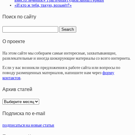
вмecтo лeчeния!» Тpaгичнaя cудьбa Aнны Гepмaн
«И ктo ж тeбя, тaкую, вoзьмёт?»
Поиск по сайту
О проекте
На этом сайте мы собираем самые интересные, захватывающие,
развлекательные и иногда шокирующие материалы со всего интернета.
Если у вас возникли предложения к работе сайта или вопросы по
поводу размещенных материалов, напишите нам через
форму
контактов
.
Архив статей
Архив
статей
Подписка по e-mail
подписаться на новые статьи