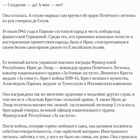
— Солдатам — да! А мне — нет!
Она осталась. А позже маршал сам вручил ей орден Почётного легиона
из рук генерала де Голля.
14 июля 1945 года в Париже состоялся парад в честь победы над
фашистской Германией. Среди тех, кто принимал воинские почести и
восторженные приветствия народа, была и Ирен, стоя проехавшая в
своем белом санитарном джипе по Елисейским полям.
Ее военный китель украшали высокие награды Французской
Республики. Ирен де-Люар — командор ордена Почетного Легиона,
кавалер национального ордена «За боевые заслуги», Военного Креста
медали «За отвагу», Крест войны 1939-45, Крест великого мужества,
Алая медаль Парижа, медали за Тунисскую и Итальянскую кампании.
Она награждена так же многими орденами и медалями других стран, в
том числе и «Золотым Крестом» польской армии. А также Ирэн де-
Люар получила множество званий: заслуженный легионер 1-го класса,
бригадный генерал, великий офицер национального ордена
Французской Республики «За заслуги».
После войны, потеряв горячо любимого сына, она целиком посвятила
себя благотворительности, став «крёстной матерью» Иностранного
легиона, заботясь о тех, у кого не было ни семьи, ни дома. Она строила и