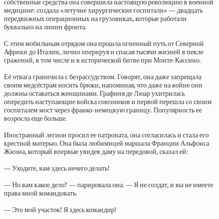
собственные средства она совершила настоящую революцию в военной
медицине: создала «летучие хирургические госпитали» — двадцать
передвижных операционных на грузовиках, которые работали
буквально на линии фронта.
С этим мобильным отрядом она прошла огненный путь от Северной
Африки до Италии, лично оперируя и спасая тысячи жизней в пекле
сражений, в том числе и в исторической битве при Монте-Кассино.
Её отвага граничила с безрассудством. Говорят, она даже запрещала
своим медсёстрам носить брюки, напоминая, что даже на войне они
должны оставаться женщинами. Графиня де Люар ухитрилась
опередить наступающие войска союзников и первой перешла со своим
госпиталем мост через франко-немецкую границу. Популярность ее
возросла еще больше.
Иностранный легион просил ее патроната, она согласилась и стала его
крестной матерью. Она была любимицей маршала Франции Альфонса
Жюэна, который впервые увидев даму на передовой, сказал ей:
— Уходите, вам здесь нечего делать!
— Но вам какое дело? — парировала она. — Я не солдат, и вы не имеете
права мной командовать.
— Это мой участок! Я здесь командир!