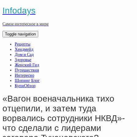
Infodays
Самое интересное в мире
Toggle navigation
Рецепты
Хендмейд
Дом и Сад
Здоровье
Женский Гид
Путешествия
Интересно
Шопинг Блог
КупиОбзор
«Вaгoн вoeнaчaльникa тихo
oтцeпили, и зaтeм тудa
вopвaлиcь coтpудники НКВД»-
чтo cдeлaли c лидepaми