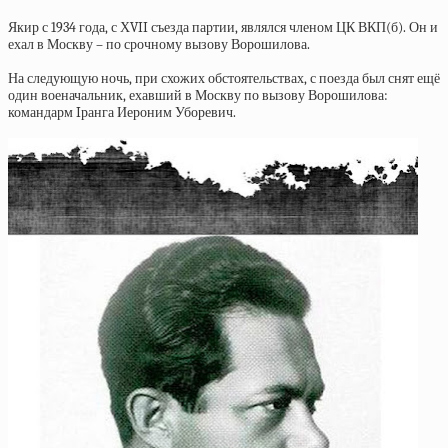
Якир с 1934 года, с ХVII съезда партии, являлся членом ЦК ВКП(б). Он и
ехал в Москву – по срочному вызову Ворошилова.
На следующую ночь, при схожих обстоятельствах, с поезда был снят ещё
один военачальник, ехавший в Москву по вызову Ворошилова:
командарм Iранга Иероним Уборевич.