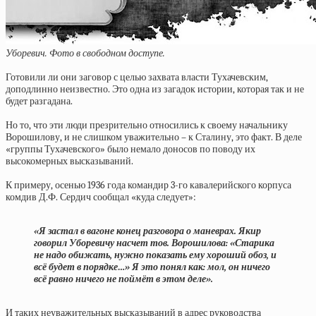
Уборевич. Фото в свободном доступе.
Готовили ли они заговор с целью захвата власти Тухачевским,
доподлинно неизвестно. Это одна из загадок истории, которая так и не
будет разгадана.
Но то, что эти люди презрительно относились к своему начальнику
Ворошилову, и не слишком уважительно – к Сталину, это факт. В деле
«группы Тухачевского» было немало доносов по поводу их
высокомерных высказываний.
К примеру, осенью 1936 года командир 3-го кавалерийского корпуса
комдив Д.Ф. Сердич сообщал «куда следует»:
«Я застал в вагоне конец разговора о маневрах. Якир
говорил Уборевичу насчет тов. Ворошилова: «Старика
не надо обижать, нужно показать ему хороший обоз, и
всё будет в порядке…» Я это понял как: мол, он ничего
всё равно ничего не поймёт в этом деле».
И таких неуважительных высказываний в адрес руководства