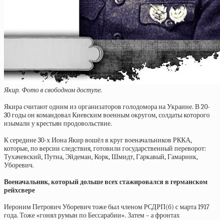
Якир. Фото в свободном доступе.
Якира считают одним из организаторов голодомора на Украине. В 20-
30 годы он командовал Киевским военным округом, солдаты которого
изымали у крестьян продовольствие.
К середине 30-х Иона Якир вошёл в круг военачальников РККА,
которые, по версии следствия, готовили государственный переворот:
Тухачевский, Путна, Эйдеман, Корк, Шмидт, Гаркавый, Гамарник,
Уборевич.
Военачальник, который дольше всех стажировался в германском
рейхсвере
Иероним Петрович Уборевич тоже был членом РСДРП(б) с марта 1917
года. Тоже «гонял румын по Бессарабии». Затем – а фронтах