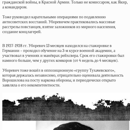
гражданской войны, в Красной Армии. Только не комиссаром, как Якир,
а командиром.
Тоже руководил карательными операциями по подавлению
антисоветских восстаний. Уборевичем практиковались массовые
расстрелы повстанцев, взятие заложников из мирного населения,
создание концлагерей.
В 1927-1928 гг. Уборевич 13 месяцев находился на стажировке в
Германии – проходил обучение на 3-м курсе военной академии, а
участвовал в учениях и манёврах рейхсвера. Срок его стажировки был
намного больше, чем у других комкоров (от 4 недель до 4 месяцев).
Уборевич тоже вошёл в оппозиционную «группу Тухачевского»,
которая держалась независимо, отрицательно оценивала деятельность
Ворошилова на посту наркома обороны, и периодически открыто
заявляла о его некомпетентности.