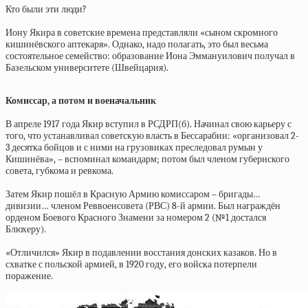
Кто были эти люди?
Иону Якира в советские времена представляли «сыном скромного
кишинёвского аптекаря». Однако, надо полагать, это был весьма
состоятельное семейство: образование Иона Эммануилович получал в
Базельском университете (Швейцария).
Комиссар, а потом и военачальник
В апреле 1917 года Якир вступил в РСДРП(б). Начинал свою карьеру с
того, что устанавливал советскую власть в Бессарабии: «организовал 2-
3 десятка бойцов и с ними на грузовиках преследовал румын у
Кишинёва», – вспоминал командарм; потом был членом губернского
совета, губкома и ревкома.
Затем Якир пошёл в Красную Армию комиссаром – бригады…
дивизии… членом Реввоенсовета (РВС) 8-й армии. Был награждён
орденом Боевого Красного Знамени за номером 2 (№1 достался
Блюхеру).
«Отличился» Якир в подавлении восстания донских казаков. Но в
схватке с польской армией, в 1920 году, его войска потерпели
поражение.