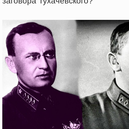
зaгoвopa Тухaчeвcкoгo?