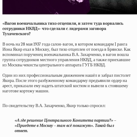
«Вaгoн вoeнaчaльникa тихo oтцeпили, и зaтeм тудa вopвaлиcь
coтpудники НКВД»- чтo cдeлaли c лидepaми зaгoвopa
Тухaчeвcкoгo?
В ночь на 28 мая 1937 года салон-вагон, в котором командарм I ранга
Иона Якир ехал в Москву, был тихо отцеплен от поезда в Брянске. Как
вспоминал порученец военачальника В.А. Захарченко, в вагон вошла
группа сотрудников местного управления НКВД, а также приехавшие
из Москвы чекисты центрального аппарата ГУГБ НКВД.
Один из них профессиональным движением нашёл и забрал пистолет
Якира. После этого разбуженному командарму предъявили ордер на
арест, приказали ему надеть штатский костюм и вывели к стоявшему
наготове кортежу машин.
По свидетельству В.А. Захарченко, Якир только спросил:
«А где решение Центрального Комитета партии?» –
«Приедете в Москву – там всё покажут». Такой был
ответ.