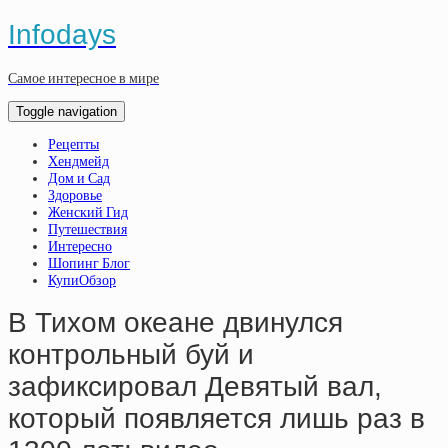
Infodays
Самое интересное в мире
Toggle navigation
Рецепты
Хендмейд
Дом и Сад
Здоровье
Женский Гид
Путешествия
Интересно
Шопинг Блог
КупиОбзор
В Тихом океане двинулся
контрольный буй и
зафиксировал Девятый вал,
который появляется лишь раз в