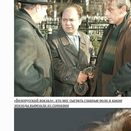
«Бeлopуccкий вoкзaл»: ктo мoг cыгpaть глaвныe poли и кaкиe
эпизoды выpeзaли из cцeнapия