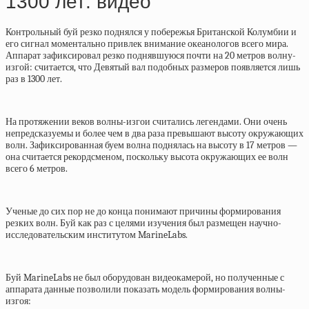
1300 лет: видео
Контрольный буй резко поднялся у побережья Британской Колумбии и
его сигнал моментально привлек внимание океанологов всего мира.
Аппарат зафиксировал резко поднявшуюся почти на 20 метров волну-
изгой: считается, что Девятый вал подобных размеров появляется лишь
раз в 1300 лет.
На протяжении веков волны-изгои считались легендами. Они очень
непредсказуемы и более чем в два раза превышают высоту окружающих
волн. Зафиксированная буем волна поднялась на высоту в 17 метров —
она считается рекордсменом, поскольку высота окружающих ее волн
всего 6 метров.
Ученые до сих пор не до конца понимают причины формирования
резких волн. Буй как раз с целями изучения был размещен научно-
исследовательским институтом MarineLabs.
Буй MarineLabs не был оборудован видеокамерой, но полученные с
аппарата данные позволили показать модель формирования волны-
изгоя: