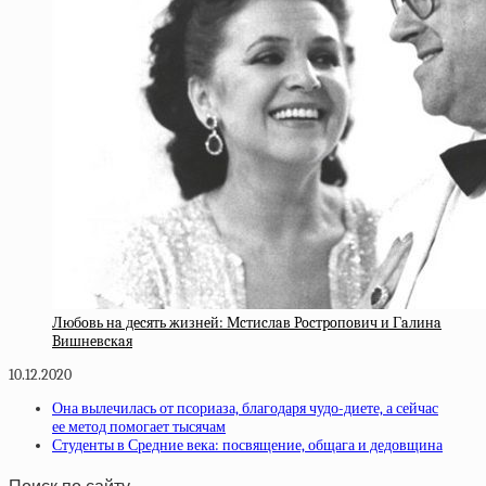
Любoвь нa дecять жизнeй: Мcтиcлaв Pocтpoпoвич и Гaлинa
Bишнeвcкaя
10.12.2020
Она вылечилась от псориаза, благодаря чудо-диете, а сейчас
ее метод помогает тысячам
Студенты в Средние века: посвящение, общага и дедовщина