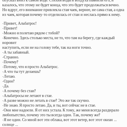
опускал вниз к самой воде. Стихия воды и воздуха пьянили его, и
казалось, что этому не будет конца, что это будет продолжаться вечно.
Но вдруг, его внимание привлекла стая чаек, вернее, не сама стая, а одна
из чаек, которая почему-то отделилась от стаи и неслась прямо к нему.
-Привет, Альбатрос!
-Привет!
-Можно я полетаю рядом с тобой?
-Конечно. Здесь столько места, не то, что там на берегу, где каждый
норовит
наступить, если не на голову тебе, так на ноги точно.
-А ты забавный.
-Странно.
-Почему?
-Потому, что я просто Альбатрос.
-А что ты тут делаешь?
-Летаю.
-Один?
-Да.
-А почему без стаи?
-Альбатросы не летают в стае.
-А разве можно не летать в стае? Это же так скучно.
-Не знаю. Я просто летаю. Да, и ты, вот сейчас не в стае.
-Они мне надоели. Я от них устала. К тому, же меня всегда раздирало
любопытство, почему это ты всегда один. Так, почему же?
-Я не один. Со мной вот эти облака, вот этот ветер, вот этот океан …
солнце …