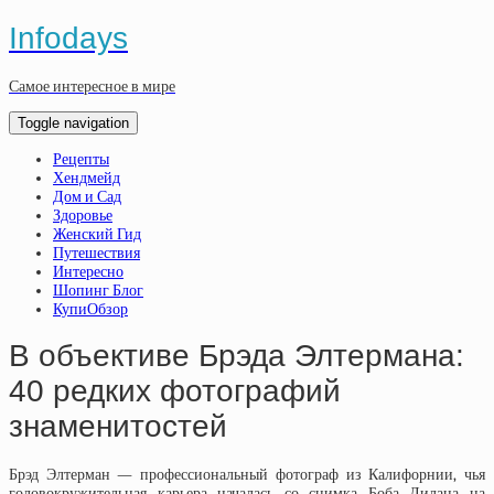
Infodays
Самое интересное в мире
Toggle navigation
Рецепты
Хендмейд
Дом и Сад
Здоровье
Женский Гид
Путешествия
Интересно
Шопинг Блог
КупиОбзор
В объективе Брэда Элтермана:
40 редких фотографий
знаменитостей
Брэд Элтерман — профессиональный фотограф из Калифорнии, чья
головокружительная карьера началась со снимка Боба Дилана на