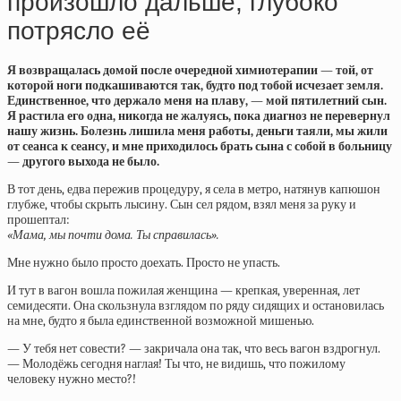
произошло дальше, глубоко
потрясло её
Я возвращалась домой после очередной химиотерапии — той, от
которой ноги подкашиваются так, будто под тобой исчезает земля.
Единственное, что держало меня на плаву, — мой пятилетний сын.
Я растила его одна, никогда не жалуясь, пока диагноз не перевернул
нашу жизнь. Болезнь лишила меня работы, деньги таяли, мы жили
от сеанса к сеансу, и мне приходилось брать сына с собой в больницу
— другого выхода не было.
В тот день, едва пережив процедуру, я села в метро, натянув капюшон
глубже, чтобы скрыть лысину. Сын сел рядом, взял меня за руку и
прошептал:
«Мама, мы почти дома. Ты справилась».
Мне нужно было просто доехать. Просто не упасть.
И тут в вагон вошла пожилая женщина — крепкая, уверенная, лет
семидесяти. Она скользнула взглядом по ряду сидящих и остановилась
на мне, будто я была единственной возможной мишенью.
— У тебя нет совести? — закричала она так, что весь вагон вздрогнул.
— Молодёжь сегодня наглая! Ты что, не видишь, что пожилому
человеку нужно место?!