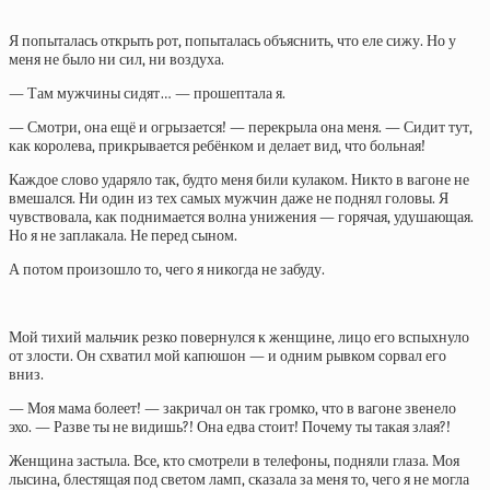
Я попыталась открыть рот, попыталась объяснить, что еле сижу. Но у
меня не было ни сил, ни воздуха.
— Там мужчины сидят… — прошептала я.
— Смотри, она ещё и огрызается! — перекрыла она меня. — Сидит тут,
как королева, прикрывается ребёнком и делает вид, что больная!
Каждое слово ударяло так, будто меня били кулаком. Никто в вагоне не
вмешался. Ни один из тех самых мужчин даже не поднял головы. Я
чувствовала, как поднимается волна унижения — горячая, удушающая.
Но я не заплакала. Не перед сыном.
А потом произошло то, чего я никогда не забуду.
Мой тихий мальчик резко повернулся к женщине, лицо его вспыхнуло
от злости. Он схватил мой капюшон — и одним рывком сорвал его
вниз.
— Моя мама болеет! — закричал он так громко, что в вагоне звенело
эхо. — Разве ты не видишь?! Она едва стоит! Почему ты такая злая?!
Женщина застыла. Все, кто смотрели в телефоны, подняли глаза. Моя
лысина, блестящая под светом ламп, сказала за меня то, чего я не могла