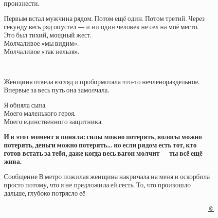
произнести.
Первым встал мужчина рядом. Потом ещё один. Потом третий. Через
секунду весь ряд опустел — и ни один человек не сел на моё место.
Это был тихий, мощный жест.
Молчаливое «мы видим».
Молчаливое «так нельзя».
Женщина отвела взгляд и пробормотала что-то нечленораздельное.
Впервые за весь путь она замолчала.
Я обняла сына.
Моего маленького героя.
Моего единственного защитника.
И в этот момент я поняла: силы можно потерять, волосы можно
потерять, деньги можно потерять… но если рядом есть тот, кто
готов встать за тебя, даже когда весь вагон молчит — ты всё ещё
жива.
Сообщение В метро пожилая женщина накричала на меня и оскорбила
просто потому, что я не предложила ей сесть. То, что произошло
дальше, глубоко потрясло её
©