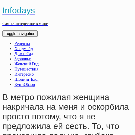
Infodays
Самое интересное в мире
Toggle navigation
Рецепты
Хендмейд
Дом и Сад
Здоровье
Женский Гид
Путешествия
Интересно
Шопинг Блог
КупиОбзор
В метро пожилая женщина
накричала на меня и оскорбила
просто потому, что я не
предложила ей сесть. То, что