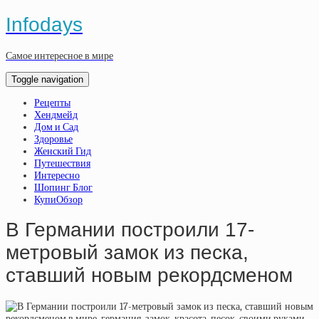
Infodays
Самое интересное в мире
Toggle navigation
Рецепты
Хендмейд
Дом и Сад
Здоровье
Женский Гид
Путешествия
Интересно
Шопинг Блог
КупиОбзор
В Германии построили 17-
метровый замок из песка,
ставший новым рекордсменом