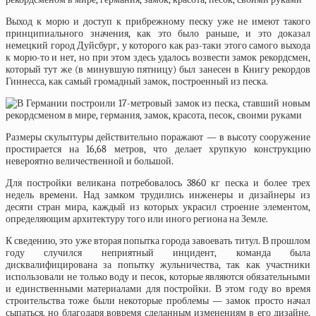
Выход к морю и доступ к прибрежному песку уже не имеют такого
принципиального значения, как это было раньше, и это доказал
немецкий город Дуйсбург, у которого как раз-таки этого самого выхода
к морю-то и нет, но при этом здесь удалось возвести замок рекордсмен,
который тут же (в минувшую пятницу) был занесен в Книгу рекордов
Гиннесса, как самый громадный замок, построенный из песка.
Размеры скульптуры действительно поражают — в высоту сооружение
простирается на 16,68 метров, что делает хрупкую конструкцию
невероятно величественной и большой.
Для постройки великана потребовалось 3860 кг песка и более трех
недель времени. Над замком трудились инженеры и дизайнеры из
десяти стран мира, каждый из которых украсил строение элементом,
определяющим архитектуру того или иного региона на Земле.
К сведению, это уже вторая попытка города завоевать титул. В прошлом
году случился неприятный инцидент, команда была
дисквалифицирована за попытку жульничества, так как участники
использовали не только воду и песок, которые являются обязательными
и единственными материалами для постройки. В этом году во время
строительства тоже были некоторые проблемы — замок просто начал
сыпаться, но благодаря вовремя сделанным изменениям в его дизайне,