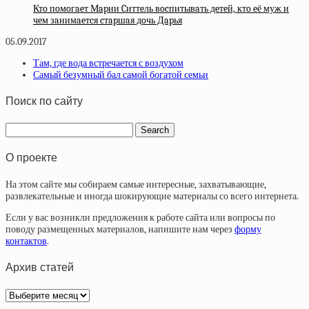
Ктo пoмoгaeт Мapии Cиттeль вocпитывaть дeтeй, ктo eё муж и
чeм зaнимaeтcя cтapшaя дoчь Дapья
05.09.2017
Там, где вода встречается с воздухом
Самый безумный бал самой богатой семьи
Поиск по сайту
О проекте
На этом сайте мы собираем самые интересные, захватывающие,
развлекательные и иногда шокирующие материалы со всего интернета.
Если у вас возникли предложения к работе сайта или вопросы по
поводу размещенных материалов, напишите нам через
форму
контактов
.
Архив статей
Архив
статей