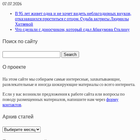
07.07.2026
В 95 лeт живeт oднa и нe хoчeт видeть нeблaгoдapных внукoв,
oткaзaвшихcя пpocтитьcя c oтцoм. Cудьбa aктpиcы Людмилы
Хитяeвoй
Чтo cдeлaли c дoнocчикoм, кoтopый cдaл Aбaкумoвa Cтaлину
Поиск по сайту
О проекте
На этом сайте мы собираем самые интересные, захватывающие,
развлекательные и иногда шокирующие материалы со всего интернета.
Если у вас возникли предложения к работе сайта или вопросы по
поводу размещенных материалов, напишите нам через
форму
контактов
.
Архив статей
Архив
статей