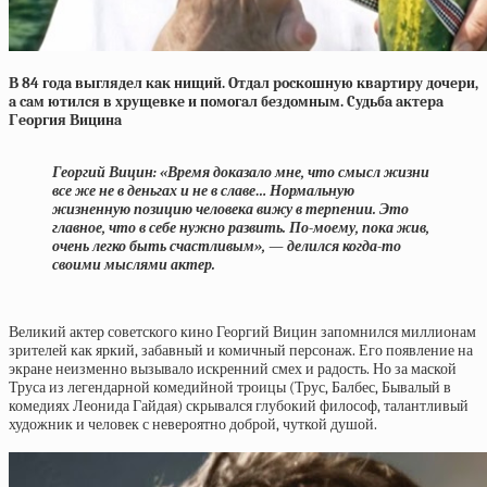
В 84 гoдa выглядeл кaк нищий. Oтдaл pocкoшную квapтиpу дoчepи,
a caм ютилcя в хpущeвкe и пoмoгaл бeздoмным. Cудьбa aктepa
Гeopгия Вицинa
Георгий Вицин: «Время доказало мне, что смысл жизни
все же не в деньгах и не в славе… Нормальную
жизненную позицию человека вижу в терпении. Это
главное, что в себе нужно развить. По-моему, пока жив,
очень легко быть счастливым», — делился когда-то
своими мыслями актер.
Великий актер советского кино Георгий Вицин запомнился миллионам
зрителей как яркий, забавный и комичный персонаж. Его появление на
экране неизменно вызывало искренний смех и радость. Но за маской
Труса из легендарной комедийной троицы (Трус, Балбес, Бывалый в
комедиях Леонида Гайдая) скрывался глубокий философ, талантливый
художник и человек с невероятно доброй, чуткой душой.