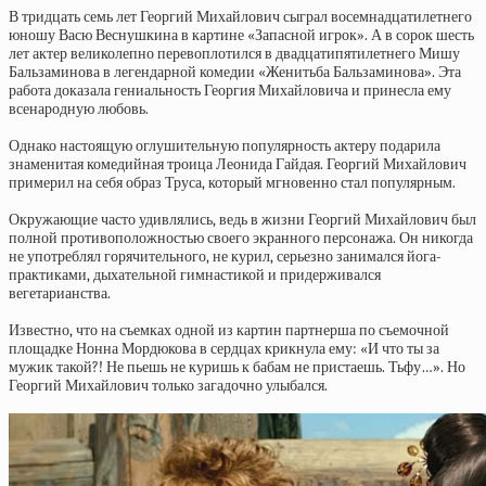
В тридцать семь лет Георгий Михайлович сыграл восемнадцатилетнего
юношу Васю Веснушкина в картине «Запасной игрок». А в сорок шесть
лет актер великолепно перевоплотился в двадцатипятилетнего Мишу
Бальзаминова в легендарной комедии «Женитьба Бальзаминова». Эта
работа доказала гениальность Георгия Михайловича и принесла ему
всенародную любовь.
Однако настоящую оглушительную популярность актеру подарила
знаменитая комедийная троица Леонида Гайдая. Георгий Михайлович
примерил на себя образ Труса, который мгновенно стал популярным.
Окружающие часто удивлялись, ведь в жизни Георгий Михайлович был
полной противоположностью своего экранного персонажа. Он никогда
не употреблял горячительного, не курил, серьезно занимался йога-
практиками, дыхательной гимнастикой и придерживался
вегетарианства.
Известно, что на съемках одной из картин партнерша по съемочной
площадке Нонна Мордюкова в сердцах крикнула ему: «И что ты за
мужик такой?! Не пьешь не куришь к бабам не пристаешь. Тьфу…». Но
Георгий Михайлович только загадочно улыбался.