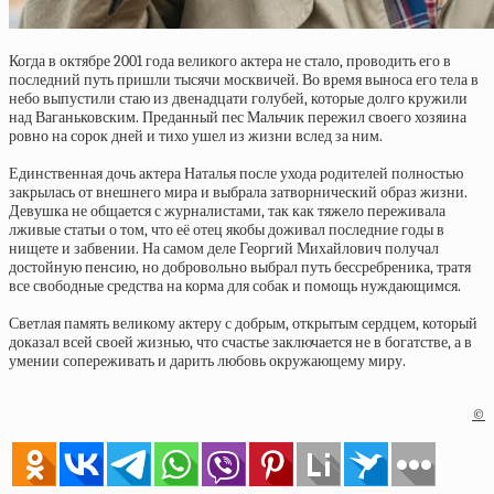
Когда в октябре 2001 года великого актера не стало, проводить его в
последний путь пришли тысячи москвичей. Во время выноса его тела в
небо выпустили стаю из двенадцати голубей, которые долго кружили
над Ваганьковским. Преданный пес Мальчик пережил своего хозяина
ровно на сорок дней и тихо ушел из жизни вслед за ним.
Единственная дочь актера Наталья после ухода родителей полностью
закрылась от внешнего мира и выбрала затворнический образ жизни.
Девушка не общается с журналистами, так как тяжело переживала
лживые статьи о том, что её отец якобы доживал последние годы в
нищете и забвении. На самом деле Георгий Михайлович получал
достойную пенсию, но добровольно выбрал путь бессребреника, тратя
все свободные средства на корма для собак и помощь нуждающимся.
Светлая память великому актеру с добрым, открытым сердцем, который
доказал всей своей жизнью, что счастье заключается не в богатстве, а в
умении сопереживать и дарить любовь окружающему миру.
©