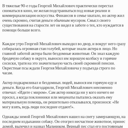
В тяжелые 90-е годы Георгий Михайлович практически перестал
сниматься в кино, не желая подстраиваться под новые реалии и
коммерциализацию искусства. Финансов в семье хватало, но актер жил
очень скромно, считая деньги обычным мусором. Смысл своего
существования на старости лет он видел в заботе о тех, кто нуждается в
помощи больше всего.
Каждое утро Георгий Михайлович выходил во двор, и вокруг него сразу
собиралась огромная стая голубей, которые знали актера в лицо. Но
главной заботой актера были бездомные животные. Он знал каждую
бродячую собаку в округе, выносил им хорошую колбасу и горячие
сосиски, тратя на это значительную часть своей скромной пенсии.
Окрестные псы ждали Георгия Михайловича у подъезда строго по
часам.
Актер подкармливал и бездомных людей, вынося им горячую еду и
деньги. Когда его благодарили, Георгий Михайлович неизменно
отвечал: «Идите с миром». Сам актер никогда ни у кого ничего не
просил, а когда поклонники или меценаты пытались оказать ему
материальную помощь, он решительно отказывался, произнося: «Не
могу взять, ведь люди последнее отдают!».
Однажды зимой Георгий Михайлович нашел на снегу замерзающую, на
последнем издыхании собаку. Он отогрел несчастное животное, принес
домой, вылечил и назвал Мальчиком. Верный пес стал его постоянным