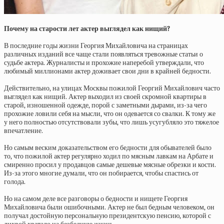
Почему на старости лет актер выглядел как нищий?
В последние годы жизни Георгия Михайловича на страницах
различных изданий все чаще стали появляться тревожные статьи о
судьбе актера. Журналисты и прохожие наперебой утверждали, что
любимый миллионами актер доживает свои дни в крайней бедности.
Действительно, на улицах Москвы пожилой Георгий Михайлович часто
выглядел как нищий. Актер выходил из своей скромной квартиры в
старой, изношенной одежде, порой с заметными дырами, из-за чего
прохожие ловили себя на мысли, что он одевается со свалки. К тому же
у него полностью отсутствовали зубы, что лишь усугубляло это тяжелое
впечатление.
Но самым веским доказательством его бедности для обывателей было
то, что пожилой актер регулярно ходил по мясным лавкам на Арбате и
смиренно просил у продавцов самые дешевые мясные обрезки и кости.
Из-за этого многие думали, что он побирается, чтобы спастись от
голода.
Но на самом деле все разговоры о бедности и нищете Георгия
Михайловича были ошибочными. Актер не был бедным человеком, он
получал достойную персональную президентскую пенсию, которой с