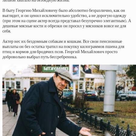
лихвой хватало на безбедную жизнь.
В быту Георгию Михайловичу было абсолютно безразлично, как он
выглядит, и он ценил исключительно удобство, а не дорогую одежду
(при этом на сцене актер всегда представал безупречно элегантным). А
дешевые мясные кости и обрезки он просил у мясников вовсе не для
себя.
Актер нес их бездомным собакам и кошкам. Все свои пенсионные
выплаты он без остатка тратил на покупку килограммов пшена для
птиц и кормов для бродячих псов. Георгий Михайлович просто
добровольно выбрал путь бессребреника.