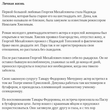
Личная жизнь
Первой большой любовью Георгия Михайловича стала Надежда
Тополева, которая была старше его на шестнадцать лет. Дина, как
ласково называли ее близкие, была замужем за известным режиссером
Николаем Хмелевым.
Роман молодого девятнадцатилетнего актера и взрослой женщины был
открытым и честным. Хмелев проявил благородство, отпустил жену, и
Георгий Михайлович прожил с Надеждой Тополевой в фактическом
браке около двадцати лет. Пара так и не зарегистрировала свои
отношения, но рассталась без скандалов.
После расставания Георгий Михайлович повел себя по-рыцарски. Он не
оставил бывшую возлюбленную, ухаживал за ней до конца её дней,
приносил продукты и покупал все необходимое, когда она тяжело
заболела.
Свою законную супругу Тамару Федоровну Мичурину актер встретил в
том же Театре имени Ермоловой. Девушка работала там костюмером и
бутафором, и приходилась племянницей знаменитому ученому-
селекционеру.
По воспоминаниям Тамары Федоровны, их встреча произошла на Пасху
в бутафорском цехе. Актер вошел с крашеным яйцом и предложил
похристосоваться. Они заглянули друг другу в глаза, и с тех пор