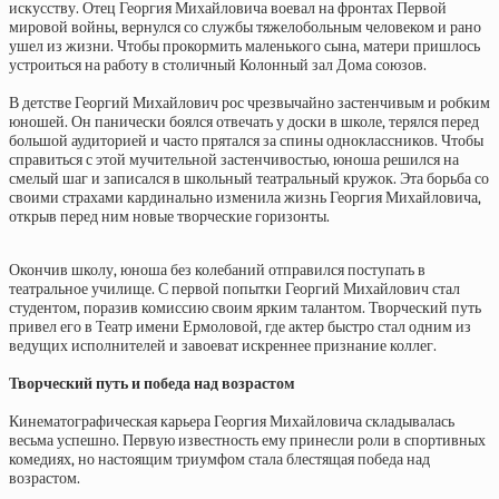
искусству. Отец Георгия Михайловича воевал на фронтах Первой
мировой войны, вернулся со службы тяжелобольным человеком и рано
ушел из жизни. Чтобы прокормить маленького сына, матери пришлось
устроиться на работу в столичный Колонный зал Дома союзов.
В детстве Георгий Михайлович рос чрезвычайно застенчивым и робким
юношей. Он панически боялся отвечать у доски в школе, терялся перед
большой аудиторией и часто прятался за спины одноклассников. Чтобы
справиться с этой мучительной застенчивостью, юноша решился на
смелый шаг и записался в школьный театральный кружок. Эта борьба со
своими страхами кардинально изменила жизнь Георгия Михайловича,
открыв перед ним новые творческие горизонты.
Окончив школу, юноша без колебаний отправился поступать в
театральное училище. С первой попытки Георгий Михайлович стал
студентом, поразив комиссию своим ярким талантом. Творческий путь
привел его в Театр имени Ермоловой, где актер быстро стал одним из
ведущих исполнителей и завоеват искреннее признание коллег.
Творческий путь и победа над возрастом
Кинематографическая карьера Георгия Михайловича складывалась
весьма успешно. Первую известность ему принесли роли в спортивных
комедиях, но настоящим триумфом стала блестящая победа над
возрастом.