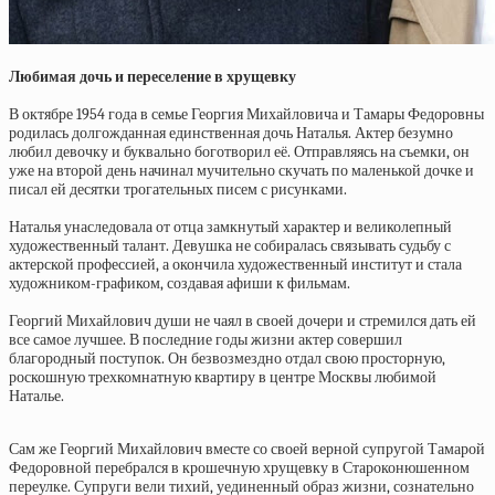
Любимая дочь и переселение в хрущевку
В октябре 1954 года в семье Георгия Михайловича и Тамары Федоровны
родилась долгожданная единственная дочь Наталья. Актер безумно
любил девочку и буквально боготворил её. Отправляясь на съемки, он
уже на второй день начинал мучительно скучать по маленькой дочке и
писал ей десятки трогательных писем с рисунками.
Наталья унаследовала от отца замкнутый характер и великолепный
художественный талант. Девушка не собиралась связывать судьбу с
актерской профессией, а окончила художественный институт и стала
художником-графиком, создавая афиши к фильмам.
Георгий Михайлович души не чаял в своей дочери и стремился дать ей
все самое лучшее. В последние годы жизни актер совершил
благородный поступок. Он безвозмездно отдал свою просторную,
роскошную трехкомнатную квартиру в центре Москвы любимой
Наталье.
Сам же Георгий Михайлович вместе со своей верной супругой Тамарой
Федоровной перебрался в крошечную хрущевку в Староконюшенном
переулке. Супруги вели тихий, уединенный образ жизни, сознательно