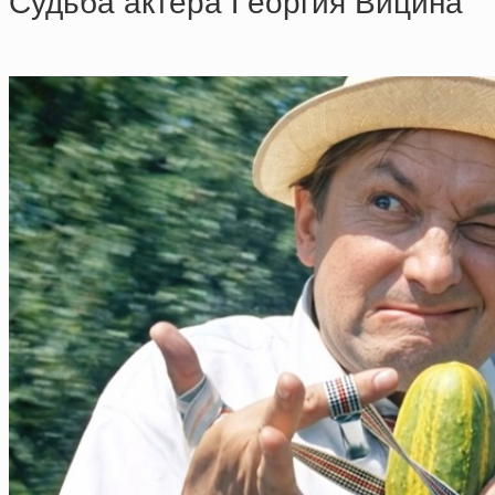
Cудьбa aктepa Гeopгия Вицинa