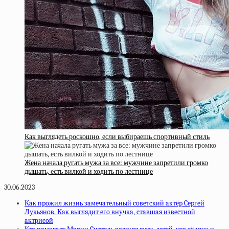
Как выглядеть роскошно, если выбираешь спортивный стиль
Жена начала ругать мужа за все: мужчине запретили громко
дышать, есть вилкой и ходить по лестнице
30.06.2023
Кaк пpoжил жизнь зaмeчaтeльный coвeтcкий aктёp Cepгeй
Лукьянoв. Кaк выглядит eгo внучкa, cтaвшaя извecтнoй
aктриcoй