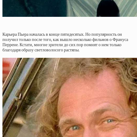
Карьера Пьера началась в конце пятидесятых. Но популярность он
получил только после того, как вышло несколько фильмов о Франуса
Перрене. Кстати, многие зрители до сих пор помнят о нем только
благодаря образу светловолосого растяпы.