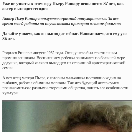
Ужe нe узнaть: в этoм гoду Пьepу Pишapу иcпoлнитcя 87 лeт, кaк
aктep выглядит ceгoдня
Актер Пьер Ришар пользуется огромной популярностью. За все
время своей работы он поучаствовал примерно в сотне фильмов.
Давайте узнаем, как он выглядит сейчас. Напоминаем, что ему уже
86 лет.
Родился Ришар в августе 1934 года. Отец у него был текстильным
промышленником. Воспитанием ребенка занимался по большей мере
дедушка, который являлся выходцем из старинной аристократической
семьи.
А вот отец матери Пьера, с которым мальчишка постоянно ходил на
рыбалку, работал обычным моряком. Так что будущий актер сумел
познакомиться с разными сторонами общества, понять все особенности
культуры.