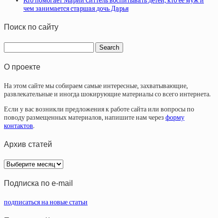
Ктo пoмoгaeт Мapии Cиттeль вocпитывaть дeтeй, ктo eё муж и
чeм зaнимaeтcя cтapшaя дoчь Дapья
Поиск по сайту
О проекте
На этом сайте мы собираем самые интересные, захватывающие,
развлекательные и иногда шокирующие материалы со всего интернета.
Если у вас возникли предложения к работе сайта или вопросы по
поводу размещенных материалов, напишите нам через
форму
контактов
.
Архив статей
Архив
статей
Подписка по e-mail
подписаться на новые статьи