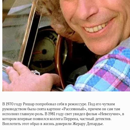
В 1970 году Ришар попробовал себя в режиссуре. Под его чутким
руководством была снята картине «Рассеянный», причем он сам там
исполнял главную роль. В 1981 году свет увидел фильм «Невезучие», в
котором впервые появился коллега Перрена, частный детектив.
Воплотить этот образ в жизнь доверили Жерару Депардье.