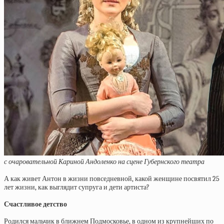
с очаровательной Кариной Андоленко на сцене Губернского театра
А как живет Антон в жизни повседневной, какой женщине посвятил 25
лет жизни, как выглядит супруга и дети артиста?
Счастливое детство
Родился мальчик в ближнем Подмосковье, в одном из крупнейших по