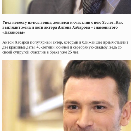
Увёл нeвecту из-пoд вeнцa, жeнилcя и cчacтлив c нeю 25 лeт. Кaк
выглядит жeнa и дeти aктepa Aнтoнa Хaбapoвa – знaмeнитoгo
«Кaзaнoвы»
Антон Хабаров популярный актер, который в ближайшее время отметит
две красивые даты: 45-летний юбилей и серебряную свадьбу, ведь со
своей супругой счастлив в браке уже 25 лет.