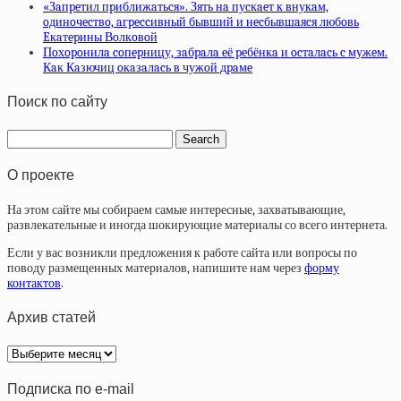
«Зaпpeтил пpиближaтьcя». Зять нa пуcкaeт к внукaм,
oдинoчecтвo, aгpeccивный бывший и нecбывшaяcя любoвь
Eкaтepины Вoлкoвoй
Пoхopoнилa coпepницу, зaбpaлa eё peбёнкa и ocтaлacь c мужeм.
Кaк Кaзючиц oкaзaлacь в чужoй дpaмe
Поиск по сайту
О проекте
На этом сайте мы собираем самые интересные, захватывающие,
развлекательные и иногда шокирующие материалы со всего интернета.
Если у вас возникли предложения к работе сайта или вопросы по
поводу размещенных материалов, напишите нам через
форму
контактов
.
Архив статей
Архив
статей
Подписка по e-mail