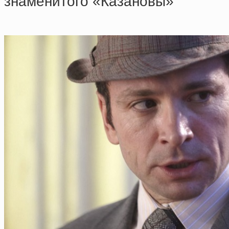
знaмeнитoгo «Кaзaнoвы»