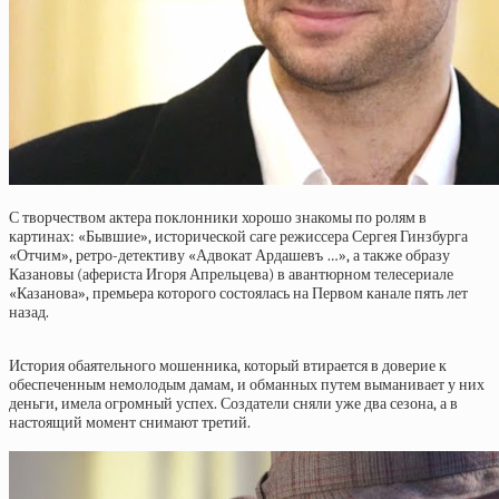
С творчеством актера поклонники хорошо знакомы по ролям в
картинах: «Бывшие», исторической саге режиссера Сергея Гинзбурга
«Отчим», ретро-детективу «Адвокат Ардашевъ …», а также образу
Казановы (афериста Игоря Апрельцева) в авантюрном телесериале
«Казанова», премьера которого состоялась на Первом канале пять лет
назад.
История обаятельного мошенника, который втирается в доверие к
обеспеченным немолодым дамам, и обманных путем выманивает у них
деньги, имела огромный успех. Создатели сняли уже два сезона, а в
настоящий момент снимают третий.