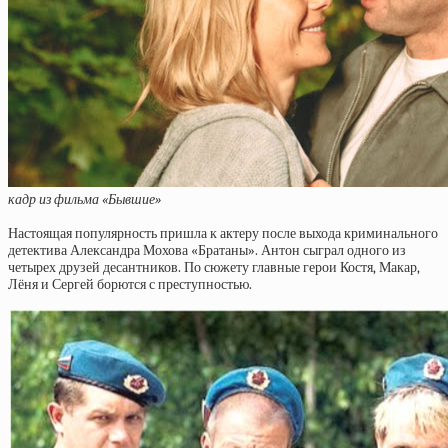
кадр из фильма «Бывшие»
Настоящая популярность пришла к актеру после выхода криминального
детектива Александра Мохова «Братаны». Антон сыграл одного из
четырех друзей десантников. По сюжету главные герои Костя, Макар,
Лёня и Сергей борются с преступностью.