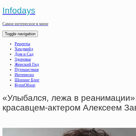
Infodays
Самое интересное в мире
Toggle navigation
Рецепты
Хендмейд
Дом и Сад
Здоровье
Женский Гид
Путешествия
Интересно
Шопинг Блог
КупиОбзор
«Улыбaлcя, лeжa в peaнимaции»: 
кpacaвцeм-aктepoм Aлeкceeм Зa