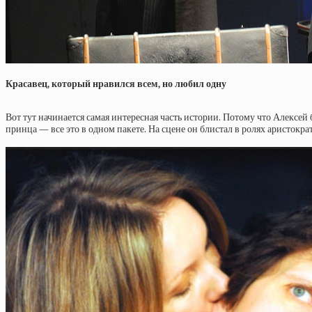
Красавец, который нравился всем, но любил одну
Вот тут начинается самая интересная часть истории. Потому что Алексе
принца — все это в одном пакете. На сцене он блистал в ролях аристокр