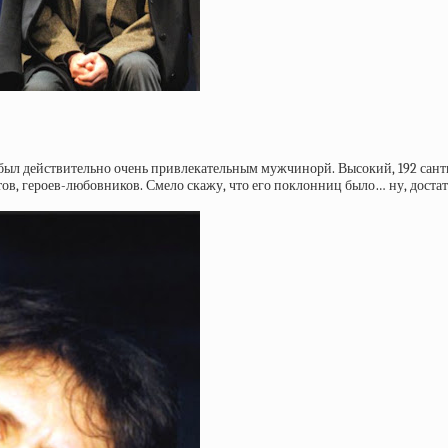
й был действительно очень привлекательным мужчинорй. Высокий, 192 сант
атов, героев-любовников. Смело скажу, что его поклонниц было… ну, доста