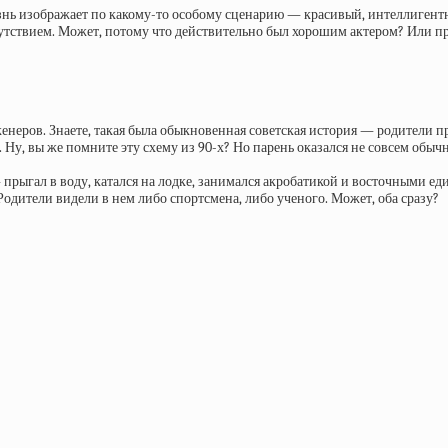
изнь изображает по какому-то особому сценарию — красивый, интеллигентн
тствием. Может, потому что действительно был хорошим актером? Или про
нженеров. Знаете, такая была обыкновенная советская история — родители 
у, вы же помните эту схему из 90-х? Но парень оказался не совсем обычн
ыгал в воду, катался на лодке, занимался акробатикой и восточными едино
ители видели в нем либо спортсмена, либо ученого. Может, оба сразу?​