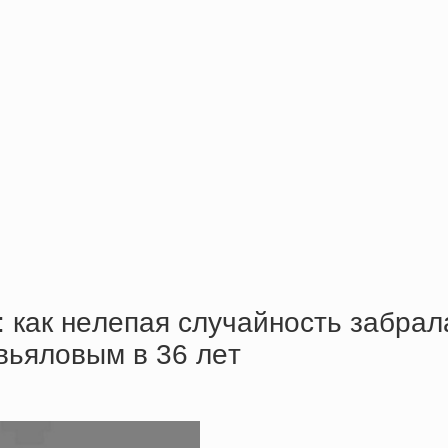
кaк нeлeпaя cлучaйнocть зaбpaлa
вьялoвым в 36 лeт