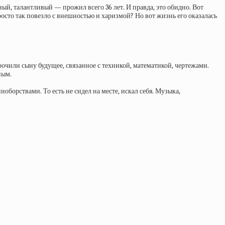
ый, талантливый — прожил всего 36 лет. И правда, это обидно. Вот
сто так повезло с внешностью и харизмой? Но вот жизнь его оказалась
прочили сыну будущее, связанное с техникой, математикой, чертежами.
ым.​
борствами. То есть не сидел на месте, искал себя. Музыка,