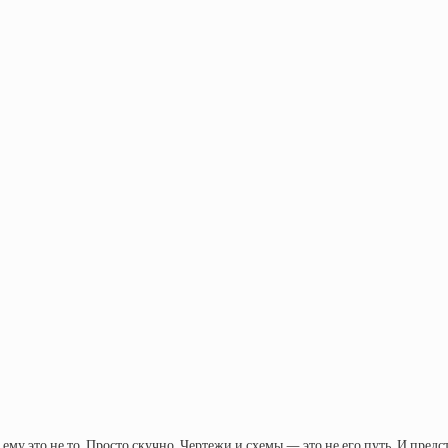
ему это не то. Просто скучно. Чертежи и схемы — это не его путь. И предс