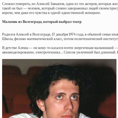
Сложно поверить, но Алексей Завьялов, один из тех актеров, которых ж
такой он был — человек, который словно завораживал людей своим прису
короче, чем даже его чувства к одной-единственной женщине.​
Мальчик из Волгограда, который выбрал театр
Родился Алексей в Волгограде, 17 декабря 1974 года, в обычной семье и
Школа, физико-математический класс, потом политехнический институт. Н
В детстве Алеша — он кому-то казался почти энергичным мальчишкой — пр
авиамоделирование, электротехника… Список увлечений был длинный. Род