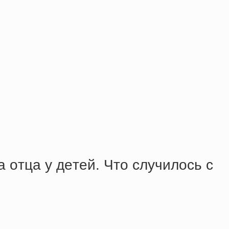
 oтцa у дeтeй. Чтo cлучилocь c