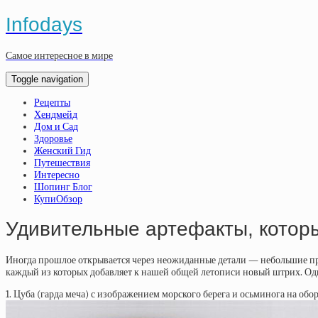
Infodays
Самое интересное в мире
Toggle navigation
Рецепты
Хендмейд
Дом и Сад
Здоровье
Женский Гид
Путешествия
Интересно
Шопинг Блог
КупиОбзор
Удивительные артефакты, котор
Иногда прошлое открывается через неожиданные детали — небольшие пре
каждый из которых добавляет к нашей общей летописи новый штрих. Одни
1. Цуба (гарда меча) с изображением морского берега и осьминога на обор