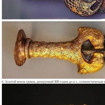
4. Золотой венок греков, датируемый 300 годом до н.э., эллинистическая 