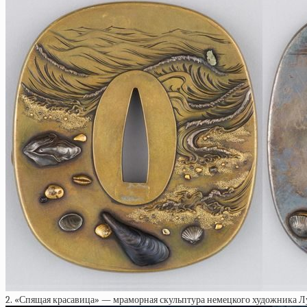
2. «Спящая красавица» — мраморная скульптура немецкого художника Луи