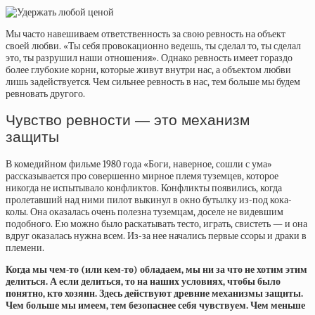
Мы часто навешиваем ответственность за свою ревность на объект
своей любви. «Ты себя провокационно ведешь, ты сделал то, ты сделал
это, ты разрушил наши отношения». Однако ревность имеет гораздо
более глубокие корни, которые живут внутри нас, а объектом любви
лишь задействуется. Чем сильнее ревность в нас, тем больше мы будем
ревновать другого.
Чувство ревности — это механизм
защиты
В комедийном фильме 1980 года «Боги, наверное, сошли с ума»
рассказывается про совершенно мирное племя туземцев, которое
никогда не испытывало конфликтов. Конфликты появились, когда
пролетавший над ними пилот выкинул в окно бутылку из-под кока-
колы. Она оказалась очень полезна туземцам, доселе не видевшим
подобного. Ею можно было раскатывать тесто, играть, свистеть — и она
вдруг оказалась нужна всем. Из-за нее начались первые ссоры и драки в
племени.
Когда мы чем-то (или кем-то) обладаем, мы ни за что не хотим этим
делиться. А если делиться, то на наших условиях, чтобы было
понятно, кто хозяин. Здесь действуют древние механизмы защиты.
Чем больше мы имеем, тем безопаснее себя чувствуем. Чем меньше