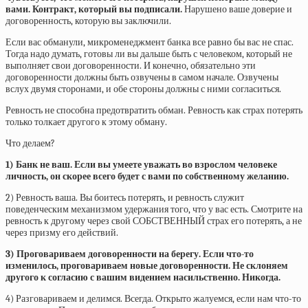
вами. Контракт, который вы подписали.
Нарушено ваше доверие и
договоренность, которую вы заключили.
Если вас обманули, микроменеджмент банка все равно бы вас не спас.
Тогда надо думать, готовы ли вы дальше быть с человеком, который не
выполняет свои договоренности. И конечно, обязательно эти
договоренности должны быть озвучены в самом начале. Озвучены
вслух двумя сторонами, и обе стороны должны с ними согласиться.
Ревность не способна предотвратить обман. Ревность как страх потерять
только толкает другого к этому обману.
Что делаем?
1) Банк не ваш. Если вы умеете уважать во взрослом человеке
личность, он скорее всего будет с вами по собственному желанию.
2) Ревность ваша. Вы боитесь потерять, и ревность служит
поведенческим механизмом удержания того, что у вас есть. Смотрите на
ревность к другому через свой СОБСТВЕННЫЙ страх его потерять, а не
через призму его действий.
3) Проговариваем договоренности на берегу. Если что-то
изменилось, проговариваем новые договоренности. Не склоняем
другого к согласию с вашим видением насильственно. Никогда.
4) Разговариваем и делимся. Всегда. Открыто жалуемся, если нам что-то