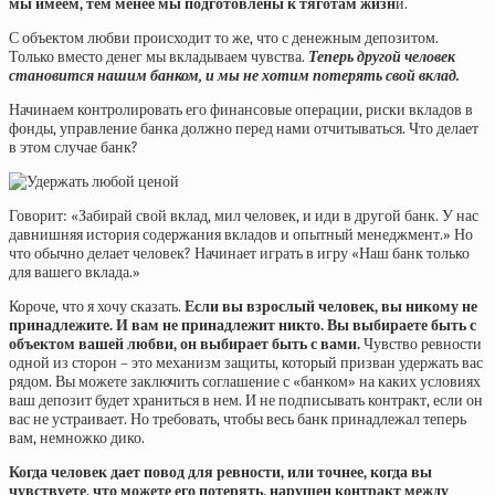
мы имеем, тем менее мы подготовлены к тяготам жизн
и.
С объектом любви происходит то же, что с денежным депозитом.
Только вместо денег мы вкладываем чувства.
Теперь другой человек
становится нашим банком, и мы не хотим потерять свой вклад.
Начинаем контролировать его финансовые операции, риски вкладов в
фонды, управление банка должно перед нами отчитываться. Что делает
в этом случае банк?
Говорит: «Забирай свой вклад, мил человек, и иди в другой банк. У нас
давнишняя история содержания вкладов и опытный менеджмент.» Но
что обычно делает человек? Начинает играть в игру «Наш банк только
для вашего вклада.»
Короче, что я хочу сказать.
Если вы взрослый человек, вы никому не
принадлежите. И вам не принадлежит никто. Вы выбираете быть с
объектом вашей любви, он выбирает быть с вами.
Чувство ревности
одной из сторон – это механизм защиты, который призван удержать вас
рядом. Вы можете заключить соглашение с «банком» на каких условиях
ваш депозит будет храниться в нем. И не подписывать контракт, если он
вас не устраивает. Но требовать, чтобы весь банк принадлежал теперь
вам, немножко дико.
Когда человек дает повод для ревности, или точнее, когда вы
чувствуете, что можете его потерять, нарушен контракт между