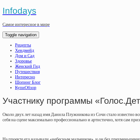
Infodays
Самое интересное в мире
Toggle navigation
Рецепты
Хендмейд
Дом и Сад
Здоровье
Женский Гид
Путешествия
Интересно
Шопинг Блог
КупиОбзор
Участнику программы «Голос.Дет
Около двух лет назад имя Данила Плужникова из Сочи стало известно все
себя на сцене максимально профессионально и артистично, хотя сам приз
На проекте его называли «небесным мальчиком», и он без преуменьшения