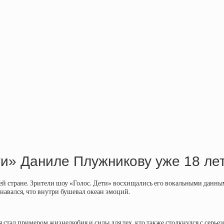
и» Даниле Плужникову уже 18 лет.
й стране. Зрители шоу «Голос. Дети» восхищались его вокальными данными
навался, что внутри бушевал океан эмоций.
 стал примером жизнелюбия и силы для тех, кто также столкнулся с серье