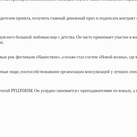
бедителем проекта, получить главный денежный приз и подписать контракт
ля него большой любовью еще с детства. Он часто принимает участие в кон
ах.
ках рок-фестиваля «Нашествие», а позже стал гостем «Новой волны», где
стные люди, поспособствовавшие организации консультаций у лучших спе
уппой PYLLYGRIM. Он усердно занимается с преподавателями по вокалу, а 