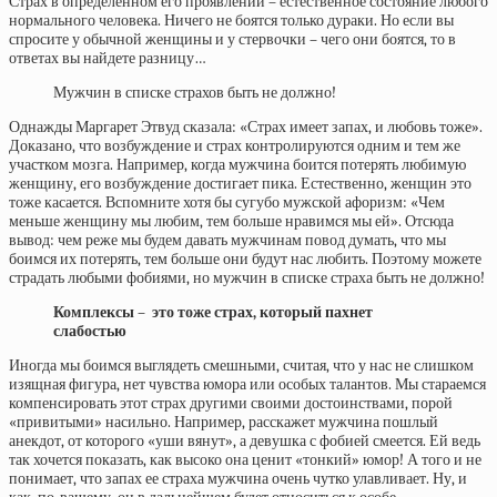
Страх в определенном его проявлении – естественное состояние любого
нормального человека. Ничего не боятся только дураки. Но если вы
спросите у обычной женщины и у стервочки – чего они боятся, то в
ответах вы найдете разницу…
Мужчин в списке страхов быть не должно!
Однажды Маргарет Этвуд сказала: «Страх имеет запах, и любовь тоже».
Доказано, что возбуждение и страх контролируются одним и тем же
участком мозга. Например, когда мужчина боится потерять любимую
женщину, его возбуждение достигает пика. Естественно, женщин это
тоже касается. Вспомните хотя бы сугубо мужской афоризм: «Чем
меньше женщину мы любим, тем больше нравимся мы ей». Отсюда
вывод: чем реже мы будем давать мужчинам повод думать, что мы
боимся их потерять, тем больше они будут нас любить. Поэтому можете
страдать любыми фобиями, но мужчин в списке страха быть не должно!
Комплексы – это тоже страх, который пахнет
слабостью
Иногда мы боимся выглядеть смешными, считая, что у нас не слишком
изящная фигура, нет чувства юмора или особых талантов. Мы стараемся
компенсировать этот страх другими своими достоинствами, порой
«привитыми» насильно. Например, расскажет мужчина пошлый
анекдот, от которого «уши вянут», а девушка с фобией смеется. Ей ведь
так хочется показать, как высоко она ценит «тонкий» юмор! А того и не
понимает, что запах ее страха мужчина очень чутко улавливает. Ну, и