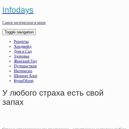
Infodays
Самое интересное в мире
Toggle navigation
Рецепты
Хендмейд
Дом и Сад
Здоровье
Женский Гид
Путешествия
Интересно
Шопинг Блог
КупиОбзор
У любого страха есть свой
запах