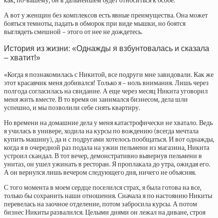
как, по-вашему, он в дальнейшем будет относиться к особе.
А вот у женщин без комплексов есть явные преимущества. Она может
бояться темноты, падать в обморок при виде мышки, но боятся
выглядеть смешной – этого от нее не дождетесь.
История из жизни: «Однажды я взбунтовалась и сказала
– хватит!»
«Когда я познакомилась с Никитой, все подруги мне завидовали. Как же
этот красавчик меня добивался! Только я – ноль внимания. Лишь через
полгода согласилась на свидание. А еще через месяц Никита уговорил
меня жить вместе. В то время он занимался бизнесом, дела шли
успешно, и мы позволили себе снять квартиру.
Но времени на домашние дела у меня катастрофически не хватало. Ведь
я училась в универе, ходила на курсы по вождению (всегда мечтала
купить машину), да и с подругами хотелось пообщаться. И вот однажды,
когда я в очередной раз подала на ужин пельмени из магазина, Никита
устроил скандал. В тот вечер, демонстративно вывернув пельмени в
унитаз, он ушел ужинать в ресторан. Я проплакала до утра, ожидая его.
А он вернулся лишь вечером следующего дня, ничего не объясняя.
С того момента в моем сердце поселился страх, я была готова на все,
только бы сохранить наши отношения. Сначала я по настоянию Никиты
перевелась на заочное отделение, потом забросила курсы. А потом
бизнес Никиты развалился. Целыми днями он лежал на диване, строя