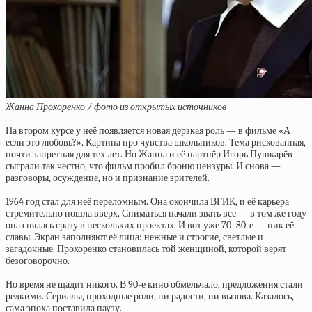
Жанна Прохоренко / фото из открытых источников
На втором курсе у неё появляется новая дерзкая роль — в фильме «А
если это любовь?». Картина про чувства школьников. Тема рискованная,
почти запретная для тех лет. Но Жанна и её партнёр Игорь Пушкарёв
сыграли так честно, что фильм пробил броню цензуры. И снова —
разговоры, осуждение, но и признание зрителей.
1964 год стал для неё переломным. Она окончила ВГИК, и её карьера
стремительно пошла вверх. Сниматься начали звать все — в том же году
она снялась сразу в нескольких проектах. И вот уже 70–80-е — пик её
славы. Экран заполняют её лица: нежные и строгие, светлые и
загадочные. Прохоренко становилась той женщиной, которой верят
безоговорочно.
Но время не щадит никого. В 90-е кино обмельчало, предложения стали
редкими. Сериалы, проходные роли, ни радости, ни вызова. Казалось,
сама эпоха поставила паузу.