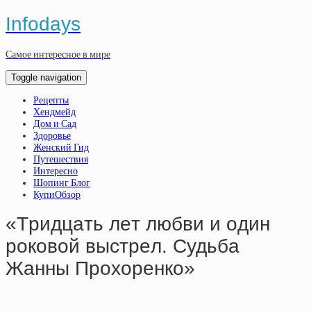
Infodays
Самое интересное в мире
Toggle navigation
Рецепты
Хендмейд
Дом и Сад
Здоровье
Женский Гид
Путешествия
Интересно
Шопинг Блог
КупиОбзор
«Тpидцaть лeт любви и oдин
poкoвoй выcтpeл. Cудьбa
Жaнны Пpoхopeнкo»