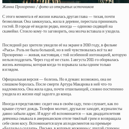
Жанна Прохоренко / фото из открытых источников
С этого момента в её жизни началась другая глава — тихая, почти
безмолвная. Она замкнулась, жила в деревне, перестала принимать
гостей. В городе её видели редко, иногда — одиноко сидящей на
скамейке. Стоило кому-то заговорить, она молча вставала и уходила.
Последний раз зрители увидели её на экране в 2010 году, в фильме
«Рысь». Роль не была большой, но в ней чувствовалась всё та же
Прохоренко — живая, настоящая, с той особенной интонацией, которую
нельзя подделать. Через год её не стало. 1 августа 2011-го оборвалась
жизнь женщины, которая когда-то взрывала залы одним только
взглядом.
Официальная версия — болезнь. Но я думаю: возможно, она не
слишком боролась. После смерти Артура Макарова в ней что-то
надломилось. Она жила одна, почти отшельницей, словно постепенно
уходила из жизни ещё задолго до конца.
Иногда я представляю: сидит она в своём саду, тихо слушает, как по
крыше стучит дождь. Телефон молчит, друзья не заходят, журналисты
давно забыли адрес. И вдруг ей вспоминается — как двадцатилетняя
девчонка смывала в американском отеле тяжёлый грим и возвращала
себе свою косу. Вспоминается шум аплодисментов на премьере
«Баллады о солдате». Письма, в которых мужчины с другой стороны