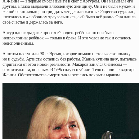
А Жанна — впервые смогла выйти в свет с Артуром. Она называла его
другом, а глаза выдавали влюблённую женщину. Они не были мужем и
женой официально, но тридцать лет делили жизнь. Общество судачило,
шепталось о «любовном треугольнике», а ей было всё равно. Она нашла
своё счастье и держалась за него.
Артур однажды даже просил её родить ребёнка, но она была
непреклонна: ребёнок — только в браке. И это условие так и осталось
неисполненным.
А потом наступили 90-е. Время, которое ломало не только экономику,
но и судьбы. Артисты остались без работы. Жанна купила дачу, пыталась
спрятаться от этой новой реальности. Макаров занялся бизнесом —
сомнительным, опасным. В 1995 году его убили. Тело нашли в квартире
Жанны. Обстоятельства смерти так и остались покрыты мраком.