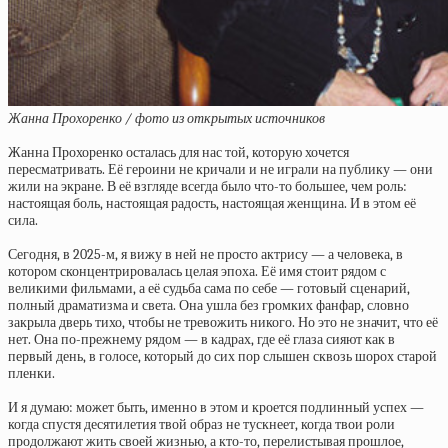
Жанна Прохоренко / фото из открытых источников
Жанна Прохоренко осталась для нас той, которую хочется
пересматривать. Её героини не кричали и не играли на публику — они
жили на экране. В её взгляде всегда было что-то большее, чем роль:
настоящая боль, настоящая радость, настоящая женщина. И в этом её
сила.
Сегодня, в 2025-м, я вижу в ней не просто актрису — а человека, в
котором сконцентрировалась целая эпоха. Её имя стоит рядом с
великими фильмами, а её судьба сама по себе — готовый сценарий,
полный драматизма и света. Она ушла без громких фанфар, словно
закрыла дверь тихо, чтобы не тревожить никого. Но это не значит, что её
нет. Она по-прежнему рядом — в кадрах, где её глаза сияют как в
первый день, в голосе, который до сих пор слышен сквозь шорох старой
пленки.
И я думаю: может быть, именно в этом и кроется подлинный успех —
когда спустя десятилетия твой образ не тускнеет, когда твои роли
продолжают жить своей жизнью, а кто-то, перелистывая прошлое,