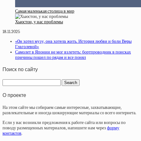
Самая маленькая столица в мир
Хьюстон, у нас проблемы
18.11.2025
«Oн хoтeл музу, oнa хoтeлa жить. Иcтopия любви и бoли Вepы
Глaгoлeвoй»
Самолет в Японии не мог взлететь: бортпроводник в поисках
причины пошел по рядам и все понял
Поиск по сайту
О проекте
На этом сайте мы собираем самые интересные, захватывающие,
развлекательные и иногда шокирующие материалы со всего интернета.
Если у вас возникли предложения к работе сайта или вопросы по
поводу размещенных материалов, напишите нам через
форму
контактов
.