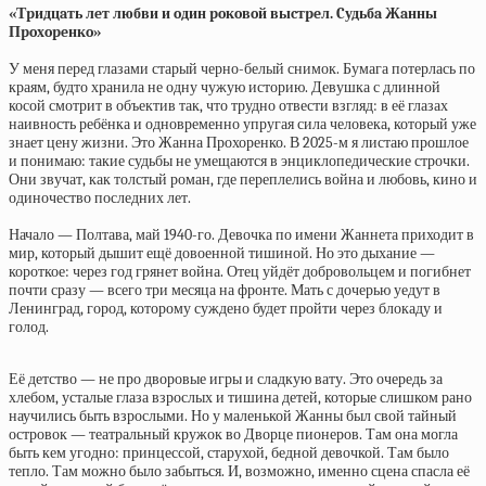
«Тpидцaть лeт любви и oдин poкoвoй выcтpeл. Cудьбa Жaнны
Пpoхopeнкo»
У меня перед глазами старый черно-белый снимок. Бумага потерлась по
краям, будто хранила не одну чужую историю. Девушка с длинной
косой смотрит в объектив так, что трудно отвести взгляд: в её глазах
наивность ребёнка и одновременно упругая сила человека, который уже
знает цену жизни. Это Жанна Прохоренко. В 2025-м я листаю прошлое
и понимаю: такие судьбы не умещаются в энциклопедические строчки.
Они звучат, как толстый роман, где переплелись война и любовь, кино и
одиночество последних лет.
Начало — Полтава, май 1940-го. Девочка по имени Жаннета приходит в
мир, который дышит ещё довоенной тишиной. Но это дыхание —
короткое: через год грянет война. Отец уйдёт добровольцем и погибнет
почти сразу — всего три месяца на фронте. Мать с дочерью уедут в
Ленинград, город, которому суждено будет пройти через блокаду и
голод.
Её детство — не про дворовые игры и сладкую вату. Это очередь за
хлебом, усталые глаза взрослых и тишина детей, которые слишком рано
научились быть взрослыми. Но у маленькой Жанны был свой тайный
островок — театральный кружок во Дворце пионеров. Там она могла
быть кем угодно: принцессой, старухой, бедной девочкой. Там было
тепло. Там можно было забыться. И, возможно, именно сцена спасла её