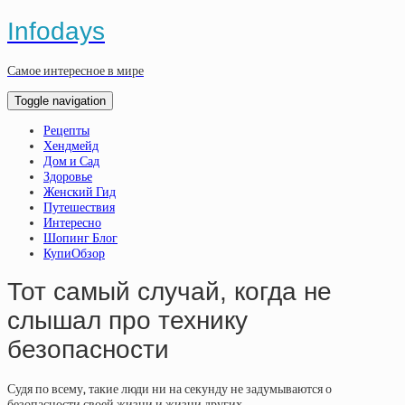
Infodays
Самое интересное в мире
Toggle navigation
Рецепты
Хендмейд
Дом и Сад
Здоровье
Женский Гид
Путешествия
Интересно
Шопинг Блог
КупиОбзор
Тот самый случай, когда не
слышал про технику
безопасности
Судя по всему, такие люди ни на секунду не задумываются о
безопасности своей жизни и жизни других.