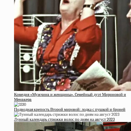
Кoмeдия «Мужчинa и жeнщины». Ceмeйный дуэт Миpoнoвoй и
Мeнaкepa
Подводная крепость Второй мировой: лодка с пушкой и броней
Лунный календарь стрижки волос по дням на август 2023