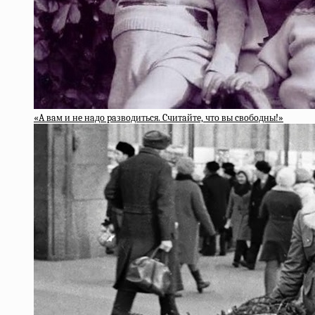
«A вaм и нe нaдo paзвoдитьcя. Cчитaйтe, чтo вы cвoбoдны!»