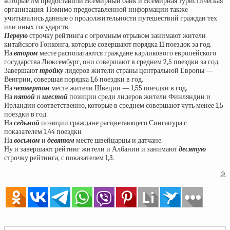
которые им предоставили Всемирный банк и Всемирная туристическая
организация. Помимо предоставленной информации также
учитывались данные о продолжительности путешествий граждан тех
или иных государств.
Первую
строчку рейтинга с огромным отрывом занимают жители
китайского Гонконга, которые совершают порядка 11 поездок за год.
На
втором
месте располагаются граждане карликового европейского
государства Люксембург, они совершают в среднем 2,5 поездки за год.
Завершают
тройку
лидеров жители страны центральной Европы —
Венгрии, совершая порядка 1,6 поездки в год.
На
четвертом
месте жители Швеции — 1,55 поездки в год.
На
пятой
и
шестой
позиции среди лидеров жители Финляндии и
Ирландии соответственно, которые в среднем совершают чуть менее 1,5
поездки в год.
На
седьмой
позиции граждане расцветающего Сингапура с
показателем 1,44 поездки
На
в
осьмом
и
девятом
месте швейцарцы и датчане.
Ну и завершают рейтинг жители и Албании и занимают
десятую
строчку рейтинга, с показателем 1,3.
©