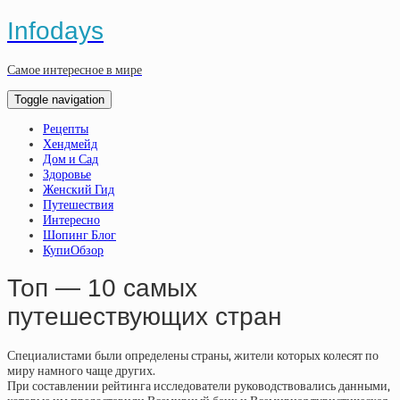
Infodays
Самое интересное в мире
Toggle navigation
Рецепты
Хендмейд
Дом и Сад
Здоровье
Женский Гид
Путешествия
Интересно
Шопинг Блог
КупиОбзор
Топ — 10 самых
путешествующих стран
Специалистами были определены страны, жители которых колесят по
миру намного чаще других.
При составлении рейтинга исследователи руководствовались данными,