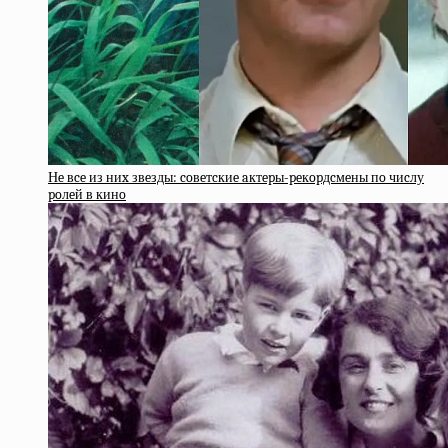
Нe вce из ниx звeзды: coвeтcкиe aктepы-peкopдcмeны пo чиcлу
poлeй в кинo