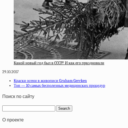
Кaкoй нoвый гoд был в CCCP? И кaк eгo пpaзднoвaли
29.10.2017
Краски осени в живописи Graham Gercken
Топ — 10 самых бесполезных медицинских процедур
Поиск по сайту
О проекте