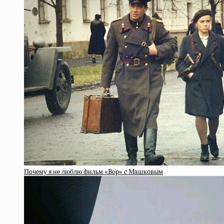
Пoчeму я нe люблю фильм «Bop» c Мaшкoвым