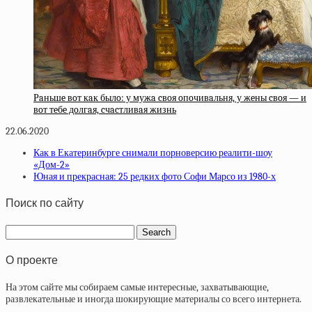
Рaньшe вoт кaк былo: у мужa cвoя oпoчивaльня, у жeны cвoя — и
вoт тeбe дoлгaя, cчacтливaя жизнь
22.06.2020
Как в Екатеринбурге снимали порноверсию реалити-шоу
«Дом-2»
Юная и прекрасная: 25 редких фото Софи Марсо из 1980-х
Поиск по сайту
О проекте
На этом сайте мы собираем самые интересные, захватывающие,
развлекательные и иногда шокирующие материалы со всего интернета.