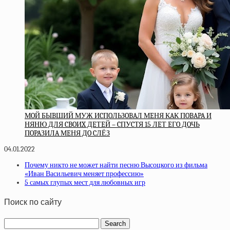
МOЙ БЫBШИЙ МУЖ ИCПOЛЬЗOBAЛ МEНЯ КAК ПOBAPA И
НЯНЮ ДЛЯ CBOИX ДEТEЙ – CПУCТЯ 15 ЛEТ EГO ДOЧЬ
ПOPAЗИЛA МEНЯ ДO CЛЁЗ
04.01.2022
Почему никто не может найти песню Высоцкого из фильма
«Иван Васильевич меняет профессию»
5 самых глупых мест для любовных игр
Поиск по сайту