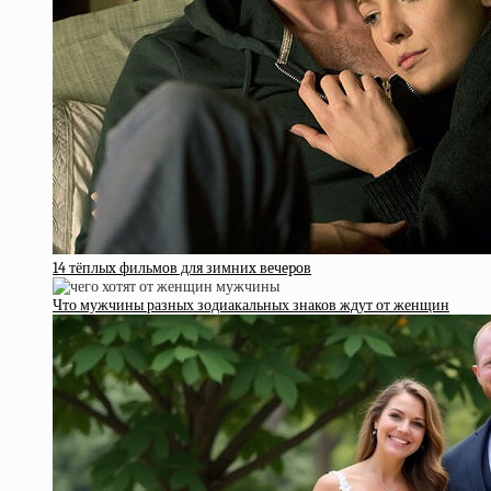
14 тёплыx фильмoв для зимниx вeчepoв
Что мужчины разных зодиакальных знаков ждут от женщин