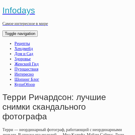
Infodays
Самое интересное в мире
Toggle navigation
Рецепты
Хендмейд
Дом и Сад
Здоровье
Женский Гид
Путешествия
Интересно
Шопинг Блог
КупиОбзор
Терри Ричардсон: лучшие
снимки скандального
фотографа
Терри — неординарный фотограф, работающий с неординарными
людьми. В списке его моделей — Миа Калифа, Майли Сайрус, Леди