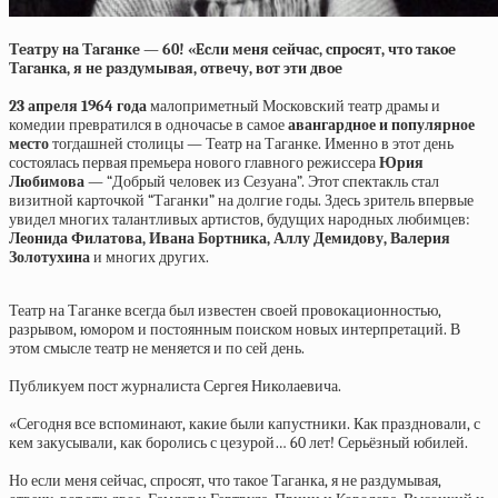
Тeaтpу нa Тaгaнкe — 60! «Ecли мeня ceйчac, cпpocят, чтo тaкoe
Тaгaнкa, я нe paздумывaя, oтвeчу, вoт эти двoe
23 апреля 1964 года
малоприметный Московский театр драмы и
комедии превратился в одночасье в самое
авангардное и популярное
место
тогдашней столицы — Театр на Таганке. Именно в этот день
состоялась первая премьера нового главного режиссера
Юрия
Любимова
— “Добрый человек из Сезуана”. Этот спектакль стал
визитной карточкой “Таганки” на долгие годы. Здесь зритель впервые
увидел многих талантливых артистов, будущих народных любимцев:
Леонида Филатова, Ивана Бортника, Аллу Демидову, Валерия
Золотухина
и многих других.
Театр на Таганке всегда был известен своей провокационностью,
разрывом, юмором и постоянным поиском новых интерпретаций. В
этом смысле театр не меняется и по сей день.
Публикуем пост журналиста Сергея Николаевича.
«Сегодня все вспоминают, какие были капустники. Как праздновали, с
кем закусывали, как боролись с цезурой… 60 лет! Серьёзный юбилей.
Но если меня сейчас, спросят, что такое Таганка, я не раздумывая,