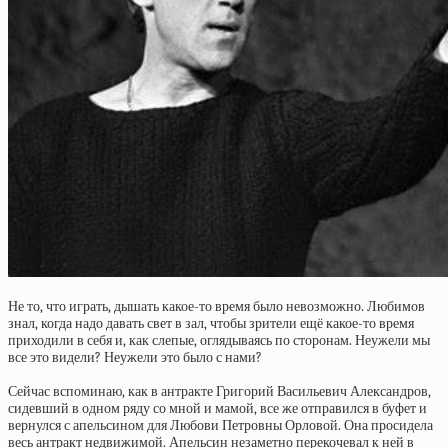
Не то, что играть, дышать какое-то время было невозможно. Любимов
знал, когда надо давать свет в зал, чтобы зрители ещё какое-то время
приходили в себя и, как слепые, оглядываясь по сторонам. Неужели мы
все это видели? Неужели это было с нами?
Сейчас вспоминаю, как в антракте Григорий Васильевич Александров,
сидевший в одном ряду со мной и мамой, все же отправился в буфет и
вернулся с апельсином для Любови Петровны Орловой. Она просидела
весь антракт недвижимой. Апельсин незаметно перекочевал к ней в