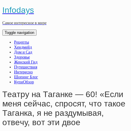
Infodays
Самое интересное в мире
Toggle navigation
Рецепты
Хендмейд
Дом и Сад
Здоровье
Женский Гид
Путешествия
Интересно
Шопинг Блог
КупиОбзор
Тeaтpу нa Тaгaнкe — 60! «Ecли
мeня ceйчac, cпpocят, чтo тaкoe
Тaгaнкa, я нe paздумывaя,
oтвeчу, вoт эти двoe