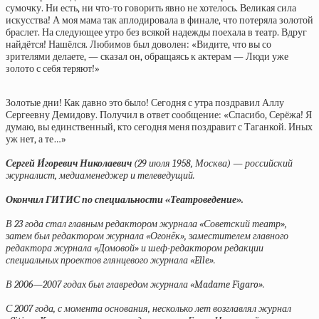
сумочку. Ни есть, ни что-то говорить явно не хотелось. Великая сила
искусства! А моя мама так аплодировала в финале, что потеряла золотой
браслет. На следующее утро без всякой надежды поехала в театр. Вдруг
найдётся! Нашёлся. Любимов был доволен: «Видите, что вы со
зрителями делаете, — сказал он, обращаясь к актерам — Люди уже
золото с себя теряют!»
Золотые дни! Как давно это было! Сегодня с утра поздравил Аллу
Сергеевну Демидову. Получил в ответ сообщение: «Спасибо, Серёжа! Я
думаю, вы единственный, кто сегодня меня поздравит с Таганкой. Иных
уж нет, а те…»
Сергей И́горевич Николаевич
(29 июля 1958, Москва) — российский
журналист, медиаменеджер и телеведущий.
Окончил ГИТИС по специальности «Театроведение».
В 23 года стал главным редактором журнала «Советский театр»,
затем был редактором журнала «Огонёк», заместителем главного
редактора журнала «Домовой» и шеф-редактором редакции
специальных проектов глянцевого журнала «Elle».
В 2006—2007 годах был главредом журнала «Madame Figaro».
С 2007 года, с момента основания, несколько лет возглавлял журнал