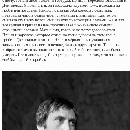
отвечу, вот эти двое. Гамлет и Гертруда. Принц и Королева. Высоцкий и
Демидова… Я помню, как она восседала на узком ложе, похожим на
гроб в центре сцены. Как долго мазала себя кремом с белилами,
превращая лицо в белый череп с тёмными глазницами. Как потом
смывала эту маску водой, смешанную с настоящим. слезами. А Гамлет
все кричал и кричал на неё, проклиная ее и жизнь свою самыми
страшными словами. Мать и сын, которые не могут договориться.
Принц и королева, которым отчаянно тесно вдвоём на этом троне-
гробе… Две ночных птицы — белая и чёрная — запутавшиеся,
задыхающиеся в занавесе-ловушке, бились друг с другом. Теперь не
выбраться. Самая высокая нота спектакля. Чтобы ее взять, надо было
умереть. И эти двое каждый раз умирали у нас на глазах, хотя до финала
ещё был целый второй акт.