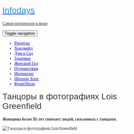
Infodays
Самое интересное в мире
Toggle navigation
Рецепты
Хендмейд
Дом и Сад
Здоровье
Женский Гид
Путешествия
Интересно
Шопинг Блог
КупиОбзор
Танцоры в фотографиях Lois
Greenfield
Женщина более 35 лет снимает людей, связанных с танцами.