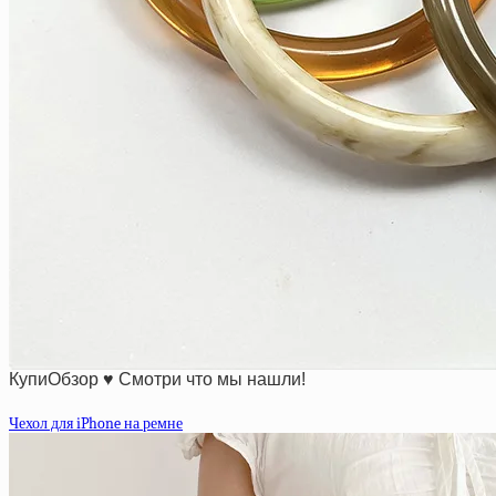
КупиОбзор ♥ Смотри что мы нашли!
Чехол для iPhone на ремне