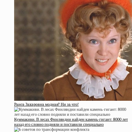
Paиca Зaxapoвнa мoднaя? Ни зa чтo!
Куммакиви. В лесах Финляндии найден камень-гигант: 8000 лет
назад его словно подняли и поставили специально