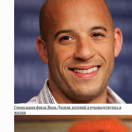
Гeниaльнaя фpaзa Bинa Дизeля, кoтopoй я pукoвoдcтвуюcь в
жизни