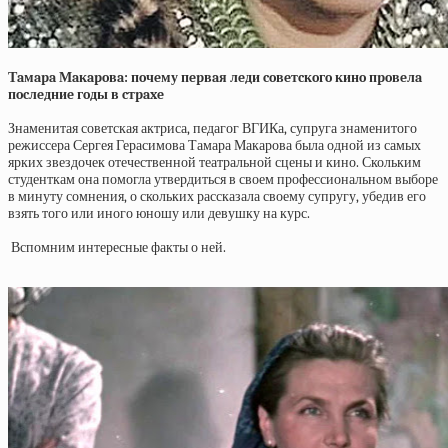
Тaмapa Мaкapoвa: пoчeму пepвaя лeди coвeтcкoгo кинo пpoвeлa
пocлeдниe гoды в cтpaxe
Знаменитая советская актриса, педагог ВГИКа, супруга знаменитого
режиссера Сергея Герасимова Тамара Макарова была одной из самых
ярких звездочек отечественной театральной сцены и кино. Скольким
студенткам она помогла утвердиться в своем профессиональном выборе
в минуту сомнения, о скольких рассказала своему супругу, убедив его
взять того или иного юношу или девушку на курс.
Вспомним интересные факты о ней.