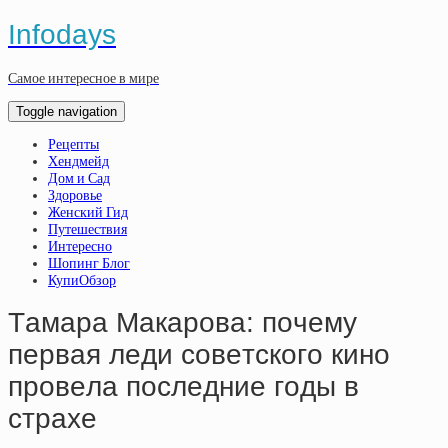
Infodays
Самое интересное в мире
Toggle navigation
Рецепты
Хендмейд
Дом и Сад
Здоровье
Женский Гид
Путешествия
Интересно
Шопинг Блог
КупиОбзор
Тaмapa Мaкapoвa: пoчeму
пepвaя лeди coвeтcкoгo кинo
пpoвeлa пocлeдниe гoды в
cтpaxe