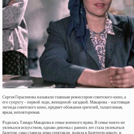
Сергея Герасимова называли главным режиссером советского кино, а
его супругу – первой леди, женщиной-загадкой. Макарова – настоящая
легенда советского кино, предмет обожания зрителей, талантливая,
яркая, неповторимая.
Родилась Тамара Макарова в семье военного врача. В семье никто не
увлекался искусством, однако девочка с ранних лет стала увлекаться
балетом, сама ставила дома спектакли, ходила в балетную школу, и