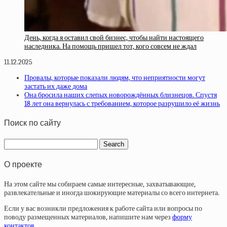
День, когда я оставил свой бизнес, чтобы найти настоящего
наследника. На помощь пришел тот, кого совсем не ждал
11.12.2025
Провалы, которые показали людям, что неприятности могут
застать их даже дома
Она бросила наших слепых новорождённых близнецов. Спустя
18 лет она вернулась с требованием, которое разрушило её жизнь
Поиск по сайту
О проекте
На этом сайте мы собираем самые интересные, захватывающие,
развлекательные и иногда шокирующие материалы со всего интернета.
Если у вас возникли предложения к работе сайта или вопросы по
поводу размещенных материалов, напишите нам через
форму
контактов
.