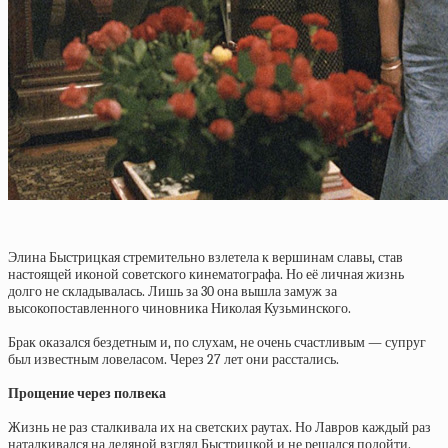
Элина Быстрицкая стремительно взлетела к вершинам славы, став
настоящей иконой советского кинематографа. Но её личная жизнь
долго не складывалась. Лишь за 30 она вышла замуж за
высокопоставленного чиновника Николая Кузьминского.
Брак оказался бездетным и, по слухам, не очень счастливым — супруг
был известным ловеласом. Через 27 лет они расстались.
Прощение через полвека
Жизнь не раз сталкивала их на светских раутах. Но Лавров каждый раз
наталкивался на ледяной взгляд Быстрицкой и не решался подойти.