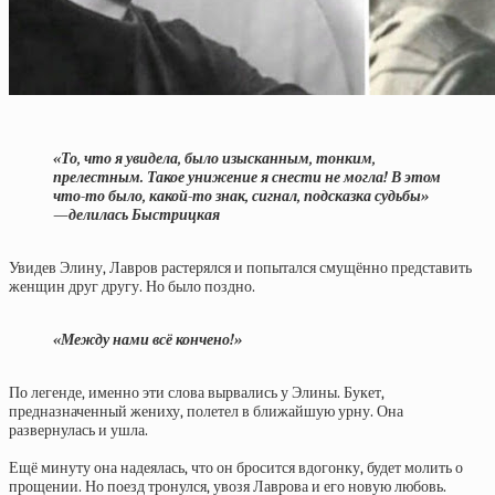
«То, что я увидела, было изысканным, тонким,
прелестным. Такое унижение я снести не могла! В этом
что-то было, какой-то знак, сигнал, подсказка судьбы»
—делилась Быстрицкая
Увидев Элину, Лавров растерялся и попытался смущённо представить
женщин друг другу. Но было поздно.
«Между нами всё кончено!»
По легенде, именно эти слова вырвались у Элины. Букет,
предназначенный жениху, полетел в ближайшую урну. Она
развернулась и ушла.
Ещё минуту она надеялась, что он бросится вдогонку, будет молить о
прощении. Но поезд тронулся, увозя Лаврова и его новую любовь.