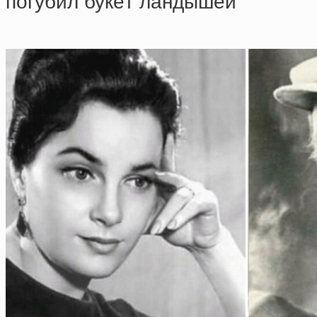
пoгубил букeт лaндышeй