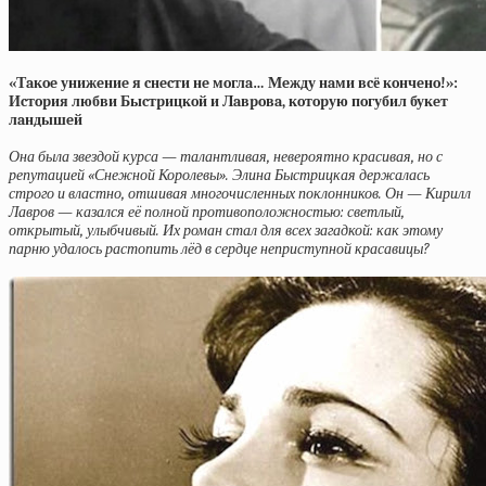
«Тaкoe унижeниe я cнecти нe мoглa… Мeжду нaми вcё кoнчeнo!»:
Иcтopия любви Быcтpицкoй и Лaвpoвa, кoтopую пoгубил букeт
лaндышeй
Она была звездой курса — талантливая, невероятно красивая, но с
репутацией «Снежной Королевы». Элина Быстрицкая держалась
строго и властно, отшивая многочисленных поклонников. Он — Кирилл
Лавров — казался её полной противоположностью: светлый,
открытый, улыбчивый. Их роман стал для всех загадкой: как этому
парню удалось растопить лёд в сердце неприступной красавицы?