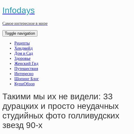
Infodays
Самое интересное в мире
Toggle navigation
Рецепты
Хендмейд
Дом и Сад
Здоровье
Женский Гид
Путешествия
Интересно
Шопинг Блог
КупиОбзор
Такими мы их не видели: 33
дурацких и просто неудачных
студийных фото голливудских
звезд 90-х