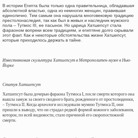
В истории Египта была только одна правительница, обладавшая
абсолютной властью, одна из немногих женщин, правившая
единолично. Тем самым она нарушала многовековую традицию
престолонаследия, так как был в живых и наследник мужского
пола – Тутмос III, ее пасынок. Но царица Хатшепсут стала
фараоном вопреки всем традициям, и египтяне долго скрывали
этот факт. Как и некоторые обстоятельства жизни Хатшепсут,
которые приходилось держать в тайне.
Известняковая скульптура Хатшепсут в Метрополитен-музее в Нью-
Йорке
Статуя Хатшепсут
Хатшепсут была дочерью фараона Тутмоса I, после смерти которого она
вышла замуж за своего сводного брата, рожденного от простолюдинки,
– Тутмоса II. Когда археологи исследовали мумию Тутмоса II, они
пришли к выводу, что он страдал редкой формой кожного заболевания,
которое, по всей видимости, стало причиной его скоропостижной
смерти.