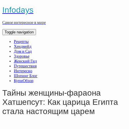
Infodays
Самое интересное в мире
Toggle navigation
Рецепты
Хендмейд
Дом и Сад
Здоровье
Женский Гид
Путешествия
Интересно
Шопинг Блог
КупиОбзор
Тайны женщины-фараона
Хатшепсут: Как царица Египта
стала настоящим царем