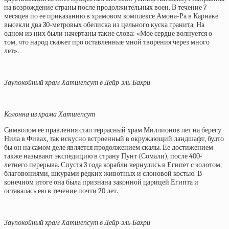
на возрождение страны после продолжительных воен. В течение 7
месяцев по ее приказанию в храмовом комплексе Амона-Ра в Карнаке
высекли два 30-метровых обелиска из цельного куска гранита. На
одном из них были начертаны такие слова: «Мое сердце волнуется о
том, что народ скажет про оставленные мной творения через много
лет».
Заупокойный храм Хатшепсут в Дейр-эль-Бахри
Колонна из храма Хатшепсут
Символом ее правления стал террасный храм Миллионов лет на берегу
Нила в Фивах, так искусно встроенный в окружающий ландшафт, будто
бы он на самом деле является продолжением скалы. Ее достижением
также называют экспедицию в страну Пунт (Сомали), после 400-
летнего перерыва. Спустя 3 года корабли вернулись в Египет с золотом,
благовониями, шкурами редких животных и слоновой костью. В
конечном итоге она была признана законной царицей Египта и
оставалась ею в течение почти 20 лет.
Заупокойный храм Хатшепсут в Дейр-эль-Бахри