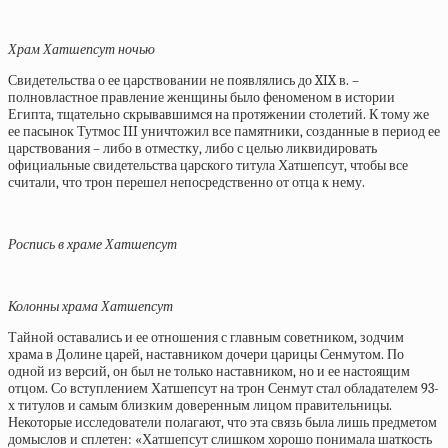
Храм Хатшепсут ночью
Свидетельства о ее царствовании не появлялись до XIX в. –
полновластное правление женщины было феноменом в истории
Египта, тщательно скрывавшимся на протяжении столетий. К тому же
ее пасынок Тутмос III уничтожил все памятники, созданные в период ее
царствования – либо в отместку, либо с целью ликвидировать
официальные свидетельства царского титула Хатшепсут, чтобы все
считали, что трон перешел непосредственно от отца к нему.
Роспись в храме Хатшепсут
Колонны храма Хатшепсут
Тайной оставались и ее отношения с главным советником, зодчим
храма в Долине царей, наставником дочери царицы Сенмутом. По
одной из версий, он был не только наставником, но и ее настоящим
отцом. Со вступлением Хатшепсут на трон Сенмут стал обладателем 93-
х титулов и самым близким доверенным лицом правительницы.
Некоторые исследователи полагают, что эта связь была лишь предметом
домыслов и сплетен: «Хатшепсут слишком хорошо понимала шаткость