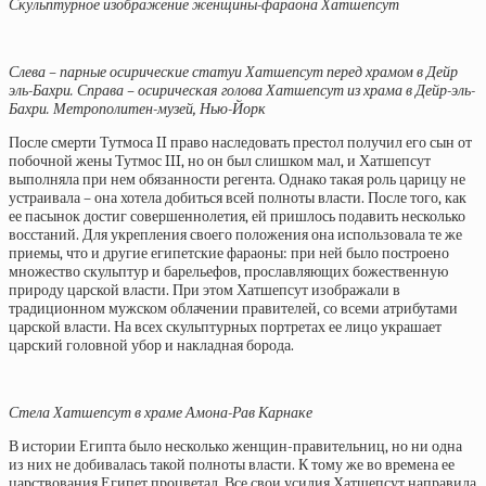
Скульптурное изображение женщины-фараона Хатшепсут
Слева – парные осирические статуи Хатшепсут перед храмом в Дейр
эль-Бахри. Справа – осирическая голова Хатшепсут из храма в Дейр-эль-
Бахри. Метрополитен-музей, Нью-Йорк
После смерти Тутмоса II право наследовать престол получил его сын от
побочной жены Тутмос III, но он был слишком мал, и Хатшепсут
выполняла при нем обязанности регента. Однако такая роль царицу не
устраивала – она хотела добиться всей полноты власти. После того, как
ее пасынок достиг совершеннолетия, ей пришлось подавить несколько
восстаний. Для укрепления своего положения она использовала те же
приемы, что и другие египетские фараоны: при ней было построено
множество скульптур и барельефов, прославляющих божественную
природу царской власти. При этом Хатшепсут изображали в
традиционном мужском облачении правителей, со всеми атрибутами
царской власти. На всех скульптурных портретах ее лицо украшает
царский головной убор и накладная борода.
Стела Хатшепсут в храме Амона-Рав Карнаке
В истории Египта было несколько женщин-правительниц, но ни одна
из них не добивалась такой полноты власти. К тому же во времена ее
царствования Египет процветал. Все свои усилия Хатшепсут направила