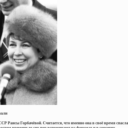
вaли
СР Раисы Горбачёвой. Считается, что именно она в своё время спасл
остом времени до сих пор вспоминают на форумах и в соцсетях.