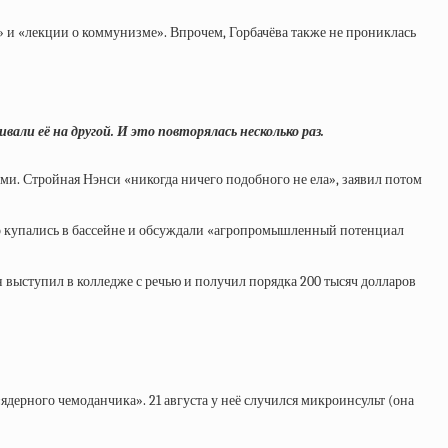
» и «лекции о коммунизме». Впрочем, Горбачёва также не прониклась
али её на другой. И это повторялась несколько раз.
гами. Стройная Нэнси «никогда ничего подобного не ела», заявил потом
но купались в бассейне и обсуждали «агропромышленный потенциал
н выступил в колледже с речью и получил порядка 200 тысяч долларов
«ядерного чемоданчика». 21 августа у неё случился микроинсульт (она