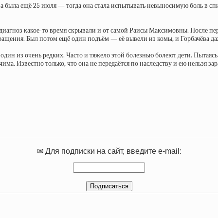
а была ещё 25 июля — тогда она стала испытывать невыносимую боль в сп
 диагноз какое-то время скрывали и от самой Раисы Максимовны. После пе
щения. Был потом ещё один подъём — её вывели из комы, и Горбачёва даж
 один из очень редких. Часто и тяжело этой болезнью болеют дети. Пытаяс
ма. Известно только, что она не передаётся по наследству и ею нельзя зар
✉ Для подписки на сайт, введите e-mail: