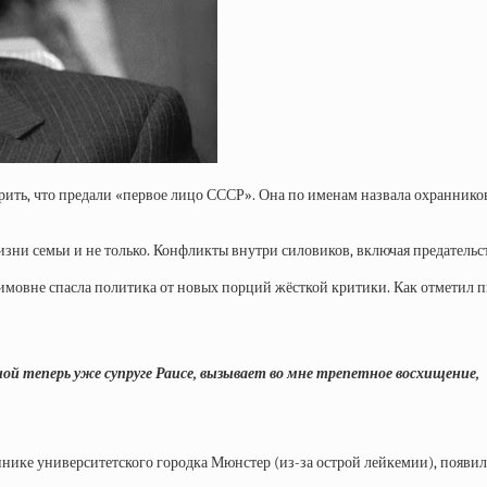
верить, что предали «первое лицо СССР». Она по именам назвала охранник
зни семьи и не только. Конфликты внутри силовиков, включая предательст
симовне спасла политика от новых порций жёсткой критики. Как отметил 
йной теперь уже супруге Раисе, вызывает во мне трепетное восхищение,
инике университетского городка Мюнстер (из-за острой лейкемии), появилис