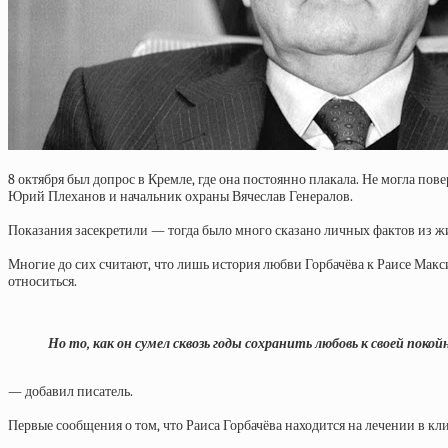
8 октября был допрос в Кремле, где она постоянно плакала. Не могла по
Юрий Плеханов и начальник охраны Вячеслав Генералов.
Показания засекретили — тогда было много сказано личных фактов из жи
Многие до сих считают, что лишь история любви Горбачёва к Раисе Мак
относиться.
Но то, как он сумел сквозь годы сохранить любовь к своей поко
— добавил писатель.
Первые сообщения о том, что Раиса Горбачёва находится на лечении в кл