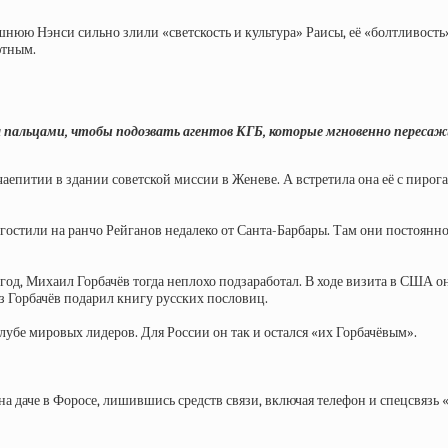
шнюю Нэнси сильно злили «светскость и культура» Раисы, её «болтливость
ютным.
а пальцами, чтобы подозвать агентов КГБ, которые мгновенно пересажив
 чаепитии в здании советской миссии в Женеве. А встретила она её с пиро
 гостили на ранчо Рейганов недалеко от Санта-Барбары. Там они постоян
 год, Михаил Горбачёв тогда неплохо подзаработал. В ходе визита в США о
аз Горбачёв подарил книгу русских пословиц.
лубе мировых лидеров. Для России он так и остался «их Горбачёвым».
 на даче в Форосе, лишившись средств связи, включая телефон и спецсвязь 