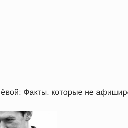
чёвoй: Фaкты, кoтopыe нe aфиши