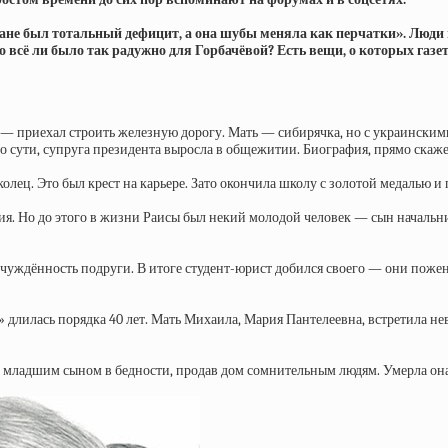
ране был тотальный дефицит, а она шубы меняла как перчатки». Люди 
 всё ли было так радужно для Горбачёвой? Есть вещи, о которых газ
 — приехал строить железную дорогу. Мать — сибирячка, но с украинским
о сути, супруга президента выросла в общежитии. Биография, прямо скажем
колец. Это был крест на карьере. Зато окончила школу с золотой медалью 
тия. Но до этого в жизни Раисы был некий молодой человек — сын началь
тчуждённость подруги. В итоге студент-юрист добился своего — они пож
 длилась порядка 40 лет. Мать Михаила, Мария Пантелеевна, встретила не
 с младшим сыном в бедности, продав дом сомнительным людям. Умерла она