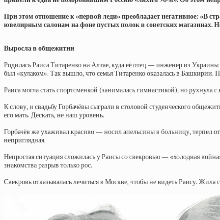
При этом отношение к «первой леди» преобладает негативное: «В ст
ювелирным салонам на фоне пустых полок в советских магазинах. Но
Выросла в общежитии
Родилась Раиса Титаренко на Алтае, куда её отец — инженер из Украины
был «кулаком». Так вышло, что семья Титаренко оказалась в Башкирии. П
Раиса могла стать спортсменкой (занималась гимнастикой), но рухнула с 
К слову, и свадьбу Горбачёвы сыграли в столовой студенческого общежи
его мать. Дескать, не наш уровень.
Горбачёв же ухаживал красиво — носил апельсины в больницу, терпел о
неприглядная.
Непростая ситуация сложилась у Раисы со свекровью — «холодная война»
знакомства разрыв только рос.
Свекровь отказывалась лечиться в Москве, чтобы не видеть Раису. Жила