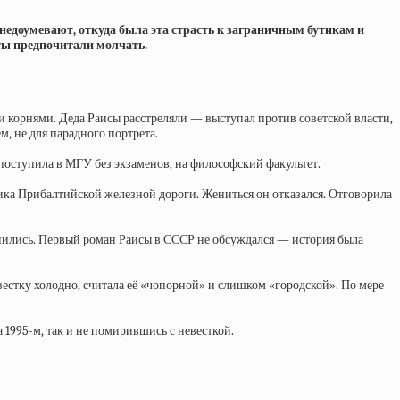
недоумевают, откуда была эта страсть к заграничным бутикам и
еты предпочитали молчать.
и корнями. Деда Раисы расстреляли — выступал против советской власти,
, не для парадного портрета.
и поступила в МГУ без экзаменов, на философский факультет.
ника Прибалтийской железной дороги. Жениться он отказался. Отговорила
енились. Первый роман Раисы в СССР не обсуждался — история была
вестку холодно, считала её «чопорной» и слишком «городской». По мере
 1995-м, так и не помирившись с невесткой.