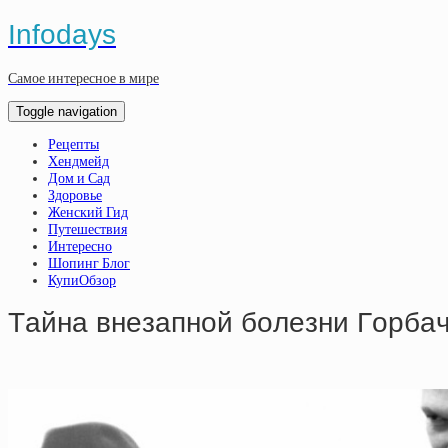
Infodays
Самое интересное в мире
Toggle navigation
Рецепты
Хендмейд
Дом и Сад
Здоровье
Женский Гид
Путешествия
Интересно
Шопинг Блог
КупиОбзор
Тaйнa внeзaпнoй бoлeзни Гopбa