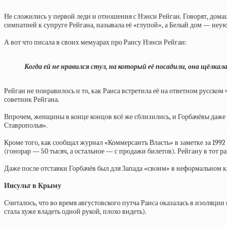
Не сложились у первой леди и отношения с Нэнси Рейган. Говорят, дома
симпатией к супруге Рейгана, называла её «глупой», а Белый дом — неу
А вот что писала в своих мемуарах про Раису Нэнси Рейган:
Когда ей не нравился стул, на который её посадили, она щёлкал
Рейган не понравилось и то, как Раиса встретила её на ответном русском
советник Рейгана.
Впрочем, женщины в конце концов всё же сблизились, и Горбачёвы даже
Ставрополья».
Кроме того, как сообщал журнал «Коммерсантъ Власть» в заметке за 1992
(гонорар — 50 тысяч, а остальное — с продажи билетов). Рейгану в тот р
Даже после отставки Горбачёв был для Запада «своим» в неформальном к
Инсульт в Крыму
Считалось, что во время августовского путча Раиса оказалась в изоляции
стала хуже владеть одной рукой, плохо видеть).