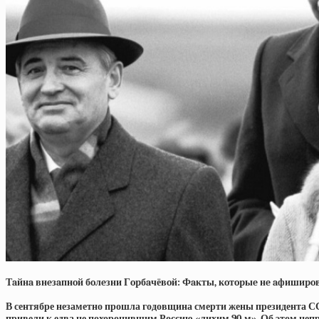
Тaйнa внeзaпнoй бoлeзни Гopбaчёвoй: Фaкты, кoтopыe нe aфишиpo
В сентябре незаметно прошла годовщина смерти жены президента СС
привели к едва не похоронившим Россию «лихим 90-м». Об этом непр