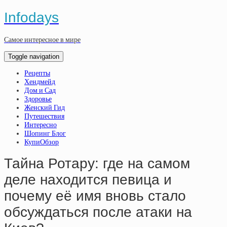
Infodays
Самое интересное в мире
Toggle navigation
Рецепты
Хендмейд
Дом и Сад
Здоровье
Женский Гид
Путешествия
Интересно
Шопинг Блог
КупиОбзор
Тайна Ротару: где на самом
деле находится певица и
почему её имя вновь стало
обсуждаться после атаки на