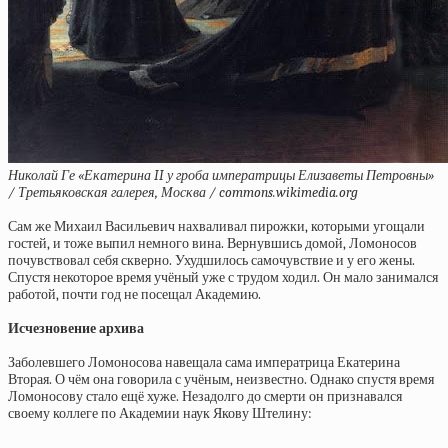
Николай Ге «Екатерина II у гроба императрицы Елизаветы Петровны»
/ Третьяковская галерея, Москва / commons.wikimedia.org
Сам же Михаил Васильевич нахваливал пирожки, которыми угощали
гостей, и тоже выпил немного вина. Вернувшись домой, Ломоносов
почувствовал себя скверно. Ухудшилось самочувствие и у его жены.
Спустя некоторое время учёный уже с трудом ходил. Он мало занимался
работой, почти год не посещал Академию.
Исчезновение архива
Заболевшего Ломоносова навещала сама императрица Екатерина
Вторая. О чём она говорила с учёным, неизвестно. Однако спустя время
Ломоносову стало ещё хуже. Незадолго до смерти
он признавался
своему коллеге по Академии наук Якову Штелину: