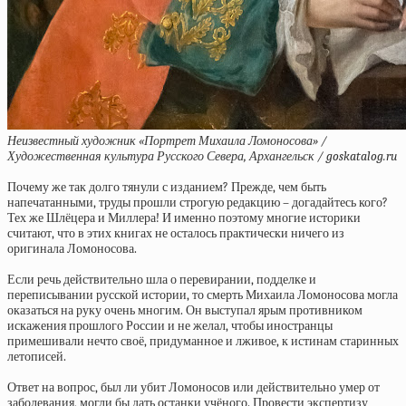
Неизвестный художник «Портрет Михаила Ломоносова» /
Художественная культура Русского Севера, Архангельск / goskatalog.ru
Почему же так долго тянули с изданием? Прежде, чем быть
напечатанными, труды прошли строгую редакцию – догадайтесь кого?
Тех же Шлёцера и Миллера! И именно поэтому многие историки
считают, что в этих книгах не осталось практически ничего из
оригинала Ломоносова.
Если речь действительно шла о перевирании, подделке и
переписывании русской истории, то смерть Михаила Ломоносова могла
оказаться на руку очень многим. Он выступал ярым противником
искажения прошлого России и не желал, чтобы иностранцы
примешивали нечто своё, придуманное и лживое, к истинам старинных
летописей.
Ответ на вопрос, был ли убит Ломоносов или действительно умер от
заболевания, могли бы дать останки учёного. Провести экспертизу