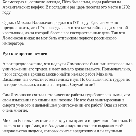
Холмогорах и, согласно легенде, Пётр бывал там, когда работал на
Архангельских верфях. В последний раз царь посетил это место в 1702
году.
Однако Михаил Васильевич родился в 1711 году. Едва ли можно
предположить, что Пётр наведывался в эти места тайно ради местной
крестьянки, из-за которой бросал все государственные дела. Так что
Ломоносов никак не мог быть отпрыском первого российского
императора.
Русские против немцев
А вот предположение, что недруги Ломоносова были заинтересованы в
уничтожении его трудов, имеет немало доказательств. Примечательно,
что и сегодня в архивах можно найти немало работ Михаила
Васильевича в области естественных наук. Но большая часть трудов по
истории оказалась изъята и затеряна. Случайно ли?
Сам Ломоносов считал исторические работы куда более важными, чем
свои изыскания по химии или поэзию. Но кто был заинтересован в
смерти учёного и дальнейшем уничтожении его работ? Оказывается,
очень многие.
Михаил Васильевич отличался крутым нравом и прямолинейностью. И
на светских приёмах, и в Академии наук он открыто выражал своё
недовольство людьми, которых считал вредителями или глупцами.