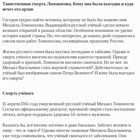
Тaинcтвeннaя cмepть Лoмoнocoвa. Кoму oнa былa выгoднa и кудa
иcчeз eгo apхив
Сегодня трудно найти человека, которому не было бы знакомо имя
Михаила Ломоносова. Выдающийся русский учёный сделал немало
великих открытий в разных областях. Особенное внимание он уделял
истории нашей страны. Но, что интересно, до наших дней сохранилось
совсем мало работ Ломоносова, посвящённых прошлому России.
Жизнь русского гения была окутана легендами и тайнами. Однако и
смерть учёного многим исследователям кажется странной. Прежде
здоровый и крепкий, Ломоносов внезапно скончался. Но не мог ли
Михаил Васильевич стать жертвой отравителей? Действительно ли
учёный был внебрачным сыном Петра Великого? И кому была выгодна
его смерть?
Смерть учёного
15 апреля 1765 года умер великий русский учёный Михаил Ломоносов.
Согласно официальному диагнозу, причиной смерти стало воспаление
лёгких, которое подорвало здоровье 53-летнего мужчины.
Казалось бы, всё вполне логично и даже банально. Заболел человек и
умер – что ж такого? Однако многие знакомые Михаила Васильевича
уже тогда сомневались, что учёный скончался от заболевания. Они