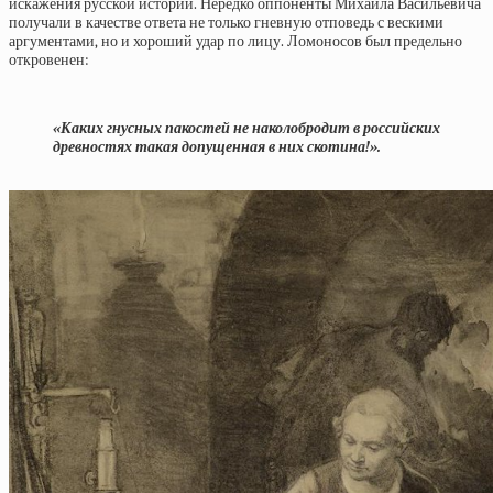
искажения русской истории. Нередко оппоненты Михаила Васильевича
получали в качестве ответа не только гневную отповедь с вескими
аргументами, но и хороший удар по лицу. Ломоносов был предельно
откровенен:
«Каких гнусных пакостей не наколобродит в российских
древностях такая допущенная в них скотина!».