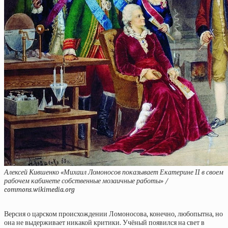
Алексей Кившенко «Михаил Ломоносов показывает Екатерине II в своем
рабочем кабинете собственные мозаичные работы» /
commons.wikimedia.org
Версия о царском происхождении Ломоносова, конечно, любопытна, но
она не выдерживает никакой критики. Учёный появился на свет в