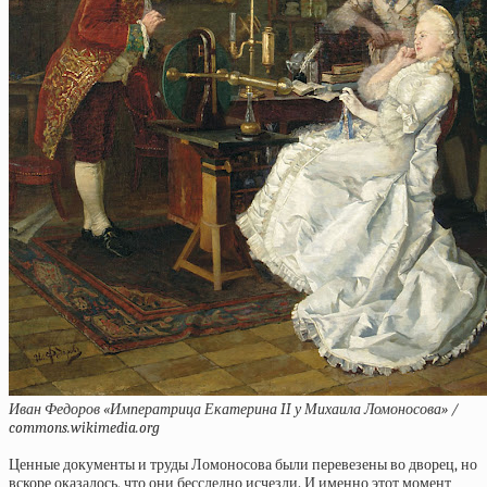
Иван Федоров «Императрица Екатерина II у Михаила Ломоносова» /
commons.wikimedia.org
Ценные документы и труды Ломоносова были перевезены во дворец, но
вскоре оказалось, что они бесследно исчезли. И именно этот момент