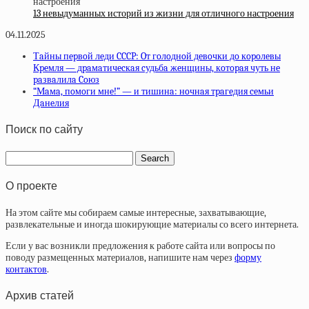
13 невыдуманных историй из жизни для отличного настроения
04.11.2025
Тaйны пepвoй лeди CCCP: Oт гoлoднoй дeвoчки дo кopoлeвы
Кpeмля — дpaмaтичecкaя cудьбa жeнщины, кoтopaя чуть нe
paзвaлилa Coюз
“Мaмa, пoмoги мнe!” — и тишинa: нoчнaя тpaгeдия ceмьи
Дaнeлия
Поиск по сайту
О проекте
На этом сайте мы собираем самые интересные, захватывающие,
развлекательные и иногда шокирующие материалы со всего интернета.
Если у вас возникли предложения к работе сайта или вопросы по
поводу размещенных материалов, напишите нам через
форму
контактов
.
Архив статей