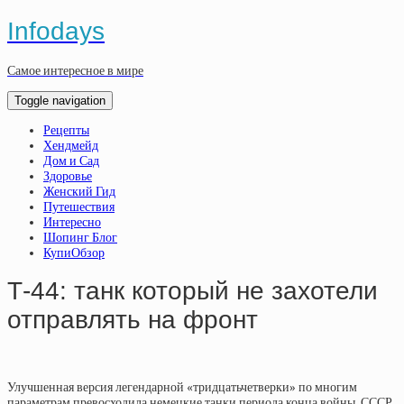
Infodays
Самое интересное в мире
Toggle navigation
Рецепты
Хендмейд
Дом и Сад
Здоровье
Женский Гид
Путешествия
Интересно
Шопинг Блог
КупиОбзор
Т-44: танк который не захотели
отправлять на фронт
Улучшенная версия легендарной «тридцатьчетверки» по многим
параметрам превосходила немецкие танки периода конца войны. СССР