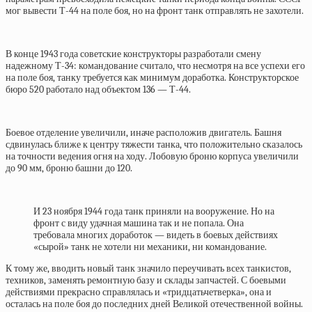
мог вывести Т-44 на поле боя, но на фронт танк отправлять не захотели.
В конце 1943 года советские конструкторы разработали смену
надежному Т-34: командование считало, что несмотря на все успехи его
на поле боя, танку требуется как минимум доработка. Конструкторское
бюро 520 работало над объектом 136 — Т-44.
Боевое отделение увеличили, иначе расположив двигатель. Башня
сдвинулась ближе к центру тяжести танка, что положительно сказалось
на точности ведения огня на ходу. Лобовую броню корпуса увеличили
до 90 мм, броню башни до 120.
И 23 ноября 1944 года танк приняли на вооружение. Но на
фронт с виду удачная машина так и не попала. Она
требовала многих доработок — видеть в боевых действиях
«сырой» танк не хотели ни механики, ни командование.
К тому же, вводить новый танк значило переучивать всех танкистов,
техников, заменять ремонтную базу и склады запчастей. С боевыми
действиями прекрасно справлялась и «тридцатьчетверка», она и
осталась на поле боя до последних дней Великой отечественной войны.