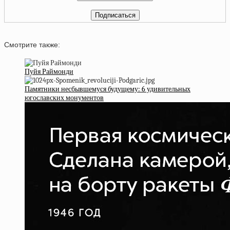
Смотрите также:
Пуйя Раймонди
Памятники несбывшемуся будущему: 6 удивительных
югославских монументов