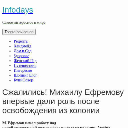
Infodays
Самое интересное в мире
Toggle navigation
Рецепты
Хендмейд
Дом и Сад
Здоровье
Женский Гид
Путешествия
Интересно
Шопинг Блог
КупиОбзор
Сжалились! Михаилу Ефремову
впервые дали роль после
освобождения из колонии
М. Ефремов начал работу над
новой театральной ролью после выхода из колонии. Актёра