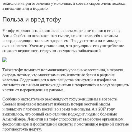
технология приготовления у молочных и соевых сыров очень похожа,
а внешний вид и подавно.
Польза и вред тофу
У тофу миллионы поклонников во всем мире и не только в странах
Азии. Особенно почитают этот сыр те, кто относит себя к веганам
и люди, следящие за своим здоровьем. Продукт этот и на самом деле
очень полезен. Ученые установили, что регулярное его употребление
снижает вероятность сердечно-сосудистых заболеваний.
Также тофу помогает нормализовать уровень холестерина, в первую
очередь потому, что может заменять животные белки в рационе
человека. Содержащиеся в нем вещества генистеин и изофлавон
считаются сильными антиоксидантами и теоретически могут защищать
клетки от перерождения в раковые.
Особенно настоятельно рекомендуют тофу женщинам в возрасте.
Соевый изофлавон помогает избежать потери костной массы
и повысить плотность костей во время менопаузы. А в 2017 году
выяснилось, что соевый сыр отлично подходит людям с болезнью
Альцгеймера. Лецитин из тофу способствует выработке организмом
фосфолипидов и фосфатидной кислоты, помогающим нервной системе
противостоять недугу.