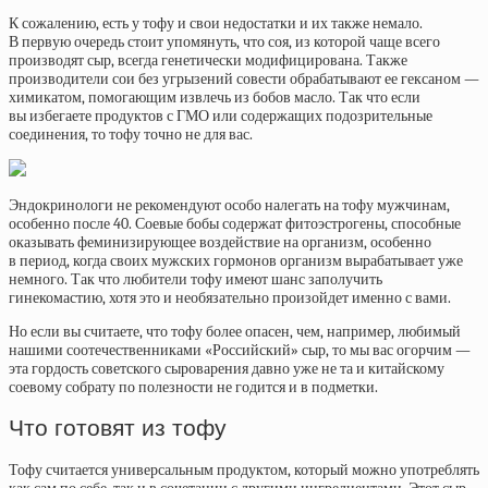
К сожалению, есть у тофу и свои недостатки и их также немало.
В первую очередь стоит упомянуть, что соя, из которой чаще всего
производят сыр, всегда генетически модифицирована. Также
производители сои без угрызений совести обрабатывают ее гексаном —
химикатом, помогающим извлечь из бобов масло. Так что если
вы избегаете продуктов с ГМО или содержащих подозрительные
соединения, то тофу точно не для вас.
Эндокринологи не рекомендуют особо налегать на тофу мужчинам,
особенно после 40. Соевые бобы содержат фитоэстрогены, способные
оказывать феминизирующее воздействие на организм, особенно
в период, когда своих мужских гормонов организм вырабатывает уже
немного. Так что любители тофу имеют шанс заполучить
гинекомастию, хотя это и необязательно произойдет именно с вами.
Но если вы считаете, что тофу более опасен, чем, например, любимый
нашими соотечественниками «Российский» сыр, то мы вас огорчим —
эта гордость советского сыроварения давно уже не та и китайскому
соевому собрату по полезности не годится и в подметки.
Что готовят из тофу
Тофу считается универсальным продуктом, который можно употреблять