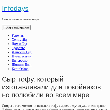
Infodays
Самое интересное в мире
Toggle navigation
Рецепты
Хендмейд
Дом и Сад
Здоровье
Женский Гид
Путешествия
Интересно
Шопинг Блог
КупиОбзор
Сыр тофу, который
изготавливали для покойников,
но полюбили во всем мире
Споры о том, можно ли называть тофу сыром, ведутся уже очень давно.
Действительно, имеет ли право блюдо, в котором нет ни грамма молока,