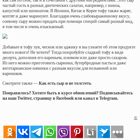
как сам по себе, так и в сочетании с другими ингредиентами. Этот сыр
частый гость в разных диетических салатах, например, с киноа,
капустой или шпинатом. В Японии, Китае и Корее тофу также жарят,
коптят и даже маринуют. Благодаря очень слабовыраженному вкусу,
соевому сыру можно придать при помощи специй самый разный вид,
в том числе и очень изысканный.
Добавьте в тофу лук, чеснок или аджику и вы узнаете об этом продукте
много нового! Не хотите? Тогда попробуйте сладкий тофу в виде
десерта, дополнив его вареньем, изюмом или даже просто сахаром.
Из него можно приготовить сырники, бутербродные пасты и даже
вегетарианские начинки с разным вкусом для пельменей или
вареников.
Смотрите также —
Как есть сыр и не толстеть
Понравилось? Хотите быть в курсе обновлений? Подписывайтесь
на наш Twitter, страницу в Facebook или канал в Telegram.
©