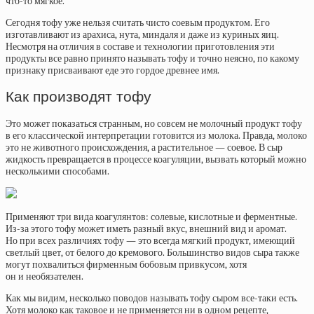
что-то мягкое.
Сегодня тофу уже нельзя считать чисто соевым продуктом. Его
изготавливают из арахиса, нута, миндаля и даже из куриных яиц.
Несмотря на отличия в составе и технологии приготовления эти
продукты все равно принято называть тофу и точно неясно, по какому
признаку присваивают еде это гордое древнее имя.
Как производят тофу
Это может показаться странным, но совсем не молочный продукт тофу
в его классической интерпретации готовится из молока. Правда, молоко
это не животного происхождения, а растительное — соевое. В сыр
жидкость превращается в процессе коагуляции, вызвать который можно
несколькими способами.
Применяют три вида коагулянтов: солевые, кислотные и ферментные.
Из-за этого тофу может иметь разный вкус, внешний вид и аромат.
Но при всех различиях тофу — это всегда мягкий продукт, имеющий
светлый цвет, от белого до кремового. Большинство видов сыра также
могут похвалиться фирменным бобовым привкусом, хотя
он и необязателен.
Как мы видим, несколько поводов называть тофу сыром все-таки есть.
Хотя молоко как таковое и не применяется ни в одном рецепте,