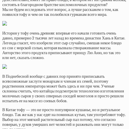
состоять в благородном братстве кисломолочных продуктов?
Мы не будем исследовать этот вопрос, а лучше расскажем о том, как
появился тофу и чем он так полюбился гурманам всего мира.
История у тофу очень древняя: впервые его начали готовить очень
давно, примерно 2 тысячи лет назад во времена династии Хань в Китае.
Легенда гласит, что изобрели этот сыр случайно, смешав некое блюдо
из сои с морской солью, которая вызвала створаживание массы.
Авторство этого продукта приписывают принцу Лю Аню, но так это
или нет, сказать сложно.
В Поднебесной вообще с давних пор принято приписывать
всевозможные заслуги монархам и членам их семей, поэтому
родственник императора может быть здесь и ни при чем. Ученые
склонны считать, что китайцы подсмотрели технологию изготовления
молочных сыров у своих северных соседей монголов и просто решили
испытать ее на массе из соевых бобов.
В Китае тофу — это не просто популярное кушанье, но и ритуальное
блюдо. Так же как у нас едят на поминках кутью, там употребляют тофу.
Выбор на этот мягкий растительный сыр пал потому, что согласно
поверью, у духов умерших нет челюстей и разжевать они могут только