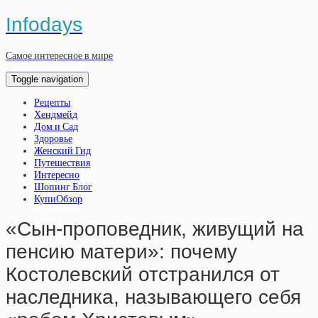
Infodays
Самое интересное в мире
Toggle navigation
Рецепты
Хендмейд
Дом и Сад
Здоровье
Женский Гид
Путешествия
Интересно
Шопинг Блог
КупиОбзор
«Сын-проповедник, живущий на
пенсию матери»: почему
Костолевский отстранился от
наследника, называющего себя