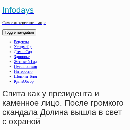
Infodays
Самое интересное в мире
Toggle navigation
Рецепты
Хендмейд
Дом и Сад
Здоровье
Женский Гид
Путешествия
Интересно
Шопинг Блог
КупиОбзор
Свита как у президента и
каменное лицо. После громкого
скандала Долина вышла в свет
с охраной