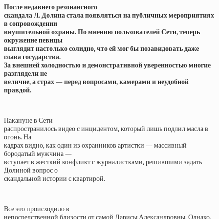
После недавнего резонансного
скандала Л. Долина стала появляться на публичных мероприятиях
в сопровождении
внушительной охраны. По мнению пользователей Сети, теперь
окружение певицы
выглядит настолько солидно, что ей мог бы позавидовать даже
глава государства.
За внешней холодностью и демонстративной уверенностью многие
разглядели не
величие, а страх — перед вопросами, камерами и неудобной
правдой.
Накануне в Сети
распространилось видео с инцидентом, который лишь подлил масла в
огонь. На
кадрах видно, как один из охранников артистки — массивный
бородатый мужчина —
вступает в жесткий конфликт с журналистками, решившими задать
Долиной вопрос о
скандальной истории с квартирой.
Все это происходило в
непосредственной близости от самой Ларисы Александровны. Однако,