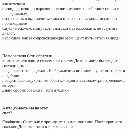
как отмечают
очевидцы, певица сохраняла полное внешнее спокойствие: стояла с
неподвижным,
отстраненным выражением лица и никак не попыталась остановить
происходящее.
Спустя несколько минут артистка села в автомобиль и, не вступая в
диалог,
наблюдала, как ее сопровождающие расчищают путь, оттесняя людей.
Пользователи Сети обратили
внимание, что одним словом или жестом Долина могла бы сгладить
ситуацию, но
предпочла этого не делать. В обсуждениях все чаще звучит мнение, что
подобное
поведение лишь укрепляет образ холодного и высокомерного человека,
который
давно сформировался у части публики.
А что думаете вы на этот
счет?
Сообщение Свита как у президента и каменное лицо. После громкого
скандала Долина вышла в свет с охраной