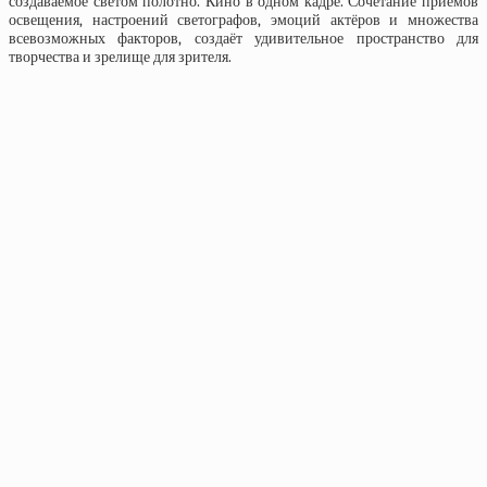
создаваемое светом полотно. Кино в одном кадре. Сочетание приёмов
освещения, настроений светографов, эмоций актёров и множества
всевозможных факторов, создаёт удивительное пространство для
творчества и зрелище для зрителя.