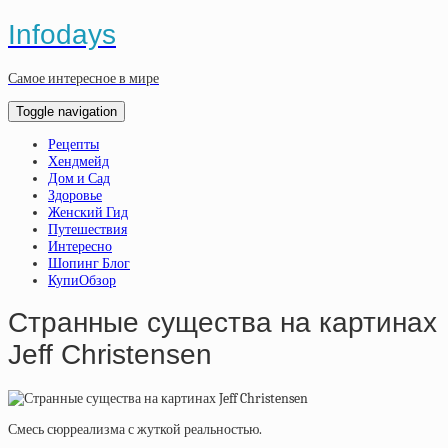
Infodays
Самое интересное в мире
Toggle navigation
Рецепты
Хендмейд
Дом и Сад
Здоровье
Женский Гид
Путешествия
Интересно
Шопинг Блог
КупиОбзор
Странные существа на картинах
Jeff Christensen
Смесь сюрреализма с жуткой реальностью.