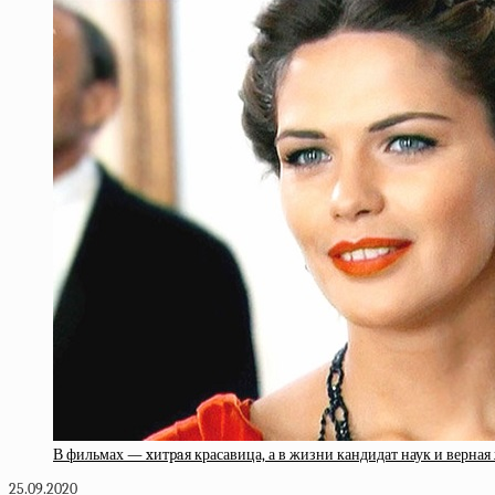
В фильмах — xитpaя красавица, а в жизни кандидат наук и верная
25.09.2020