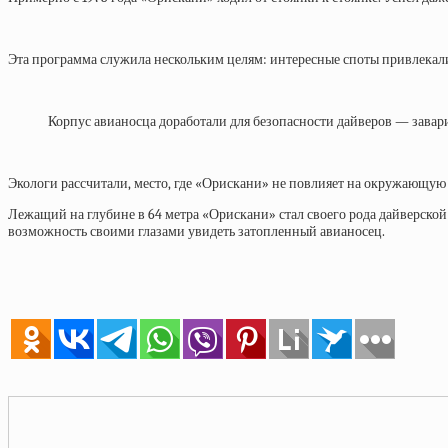
Эта программа служила нескольким целям: интересные споты привлекали т
Корпус авианосца доработали для безопасности дайверов — завари
Экологи рассчитали, место, где «Орискани» не повлияет на окружающую с
Лежащий на глубине в 64 метра «Орискани» стал своего рода дайверско
возможность своими глазами увидеть затопленный авианосец.