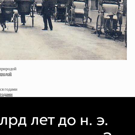
риродой
 годами