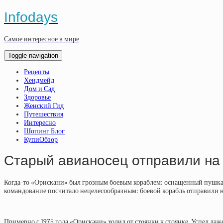
Infodays
Самое интересное в мире
Toggle navigation
Рецепты
Хендмейд
Дом и Сад
Здоровье
Женский Гид
Путешествия
Интересно
Шопинг Блог
КупиОбзор
Старый авианосец отправили на 
Когда-то «Орискани» был грозным боевым кораблем: оснащенный пушками
командование посчитало нецелесообразным: боевой корабль отправили н
Примерно с 1975 года «Орискани» ходил от стоянки к стоянке. Успел да