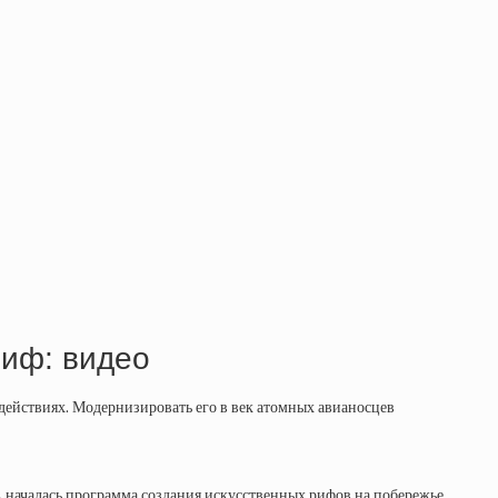
риф: видео
действиях. Модернизировать его в век атомных авианосцев
А началась программа создания искусственных рифов на побережье.