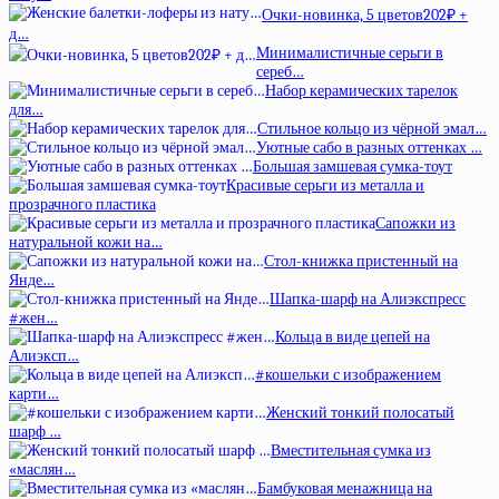
Очки-новинка, 5 цветов202₽ +
д…
Минималистичные серьги в
сереб…
Набор керамических тарелок
для…
Стильное кольцо из чёрной эмал…
Уютные сабо в разных оттенках …
Большая замшевая сумка-тоут
Красивые серьги из металла и
прозрачного пластика
Сапожки из
натуральной кожи на…
Стол-книжка пристенный на
Янде…
Шапка-шарф на Алиэкспресс
#жен…
Кольца в виде цепей на
Алиэксп…
#кошельки с изображением
карти…
Женский тонкий полосатый
шарф …
Вместительная сумка из
«маслян…
Бамбуковая менажница на