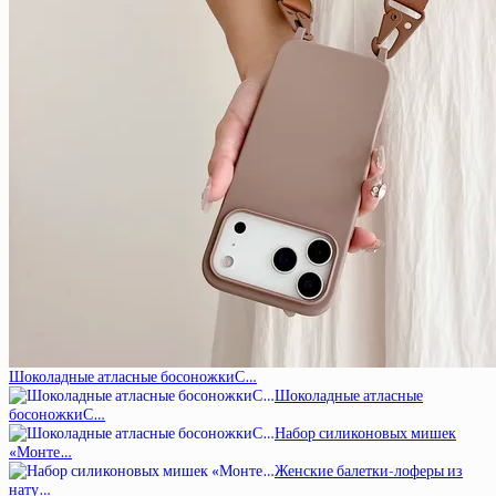
Шоколадные атласные босоножкиС…
Шоколадные атласные
босоножкиС…
Набор силиконовых мишек
«Монте…
Женские балетки-лоферы из
нату…