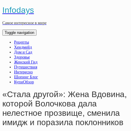
Infodays
Самое интересное в мире
Toggle navigation
Рецепты
Хендмейд
Дом и Сад
Здоровье
Женский Гид
Путешествия
Интересно
Шопинг Блог
КупиОбзор
«Стала другой»: Жена Вдовина,
которой Волочкова дала
нелестное прозвище, сменила
имидж и поразила поклонников