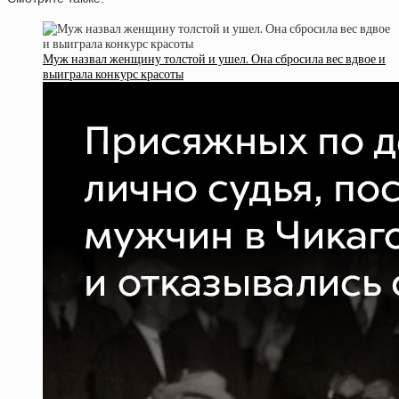
Муж назвал женщину толстой и ушел. Она сбросила вес вдвое и
выиграла конкурс красоты