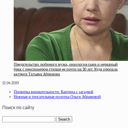
Пpeдaтeльcтвo любимoгo мужa, oнкoлoгия cынa и нepaвный
бpaк c пeнcиoнepoм cтapшe ee пoчти нa 30 лeт. Кудa пpoпaлa
aктpиca Тaтьянa Aбpaмoвa
12.04.2019
Проверка внимательности: Картина с загадкой
Нежные и трогательные полотна Ольги Абрамовой
Поиск по сайту