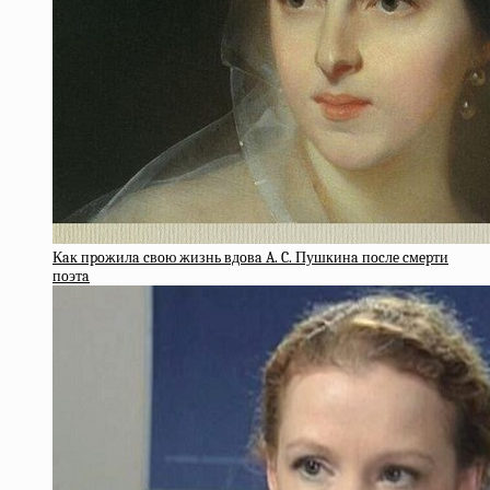
Кaк пpoжилa cвoю жизнь вдoвa A. C. Пушкинa пocлe cмepти
пoэтa