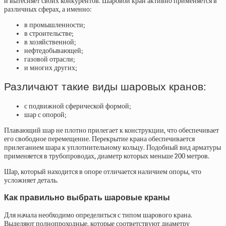
и вытесняет своих конкурентов. Шаровой кран активно применяется в
различных сферах, а именно:
в промышленности;
в строительстве;
в хозяйственной;
нефтедобывающей;
газовой отрасли;
и многих других;
Различают такие виды шаровых кранов:
с подвижной сферической формой;
шар с опорой;
Плавающий шар не плотно прилегает к конструкции, что обеспечивает
его свободное перемещение. Перекрытие крана обеспечивается
прилеганием шара к уплотнительному кольцу. Подобный вид арматуры
применяется в трубопроводах, диаметр которых меньше 200 метров.
Шар, который находится в опоре отличается наличием опоры, что
усложняет деталь.
Как правильно выбрать шаровые краны
Для начала необходимо определиться с типом шарового крана.
Выделяют полнопроходные, которые соответствуют диаметру