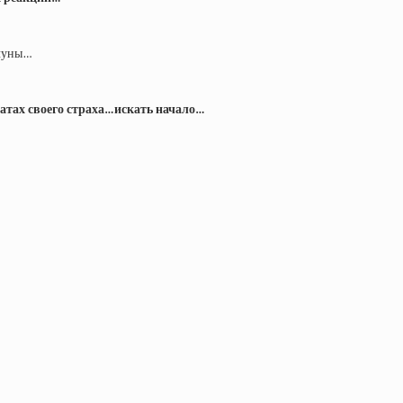
рчуны…
тах своего страха…искать начало…