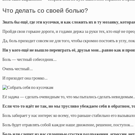
Что делать со своей болью?
Знать бы ещё, где эти кусочки, и как сложить их в ту мозаику, кото
Пройдя свои горькие дороги, и годами держа за руки тех, кто ещё не пре
Да, боль приходит совсем не для того, чтобы скромно постоять в углу, пока
Ни у кого ещё не вышло переиграть её,
друзья
мои…равно как и про
Боль — честный собеседник…
Очень честный…
И приходит она громко…
Её задача — сделать очевидным то, что мы пытались сделать невидимым
Если что-то идёт не так, но мы трусливо убеждаем себя в обратном, т
Боль забирает у нас интерес ко всему, что раньше стабильно его вызывал
Боль будет отравлять собой каждое наше движение, решение, поступок…
Боль или слепит из нас сплошные сгустки раздражения, агрессии, н