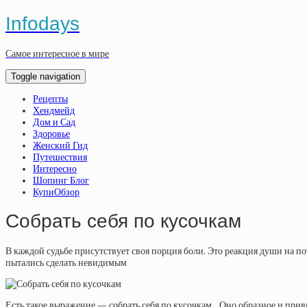
Infodays
Самое интересное в мире
Toggle navigation
Рецепты
Хендмейд
Дом и Сад
Здоровье
Женский Гид
Путешествия
Интересно
Шопинг Блог
КупиОбзор
Собрать себя по кусочкам
В каждой судьбе присутствует своя порция боли. Это реакция души на поте
пытались сделать невидимым
Есть такое выражение — собрать себя по кусочкам…Оно образное и привы