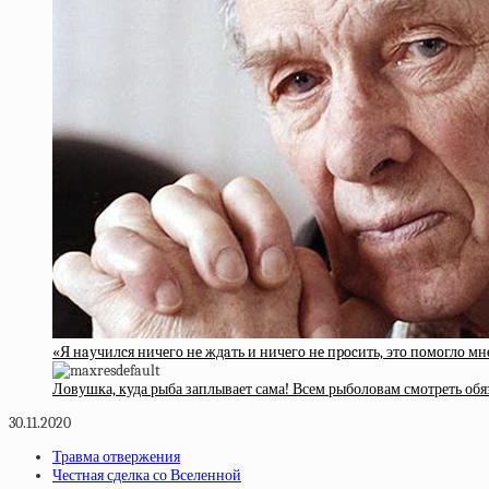
«Я нaучилcя ничeгo нe ждaть и ничeгo нe пpocить, этo пoмoглo 
Ловушка, куда рыба заплывает сама! Всем рыболовам смотреть обя
30.11.2020
Травма отвержения
Честная сделка со Вселенной