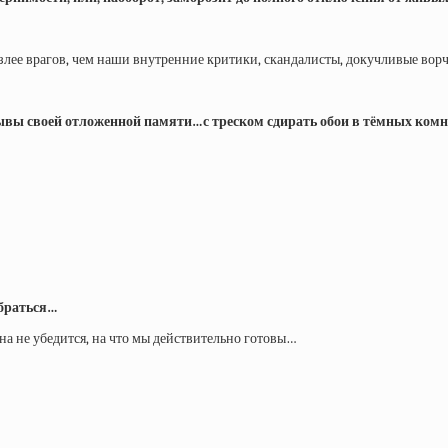
ас злее врагов, чем наши внутренние критики, скандалисты, докучливые во
ы своей отложенной памяти…с треском сдирать обои в тёмных комна
ыбраться…
она не убедится, на что мы действительно готовы…