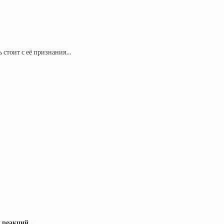
ь стоит с её признания…
ых реакций…