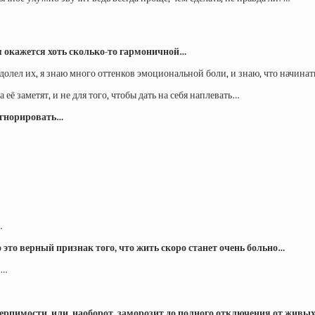
рая окажется хоть сколько-то гармоничной…
одолел их, я знаю много оттенков эмоциональной боли, и знаю, что начинат
 её заметят, и не для того, чтобы дать на себя наплевать…
игнорировать…
…
о это верный признак того, что жить скоро станет очень больно…
о…
етерпимости, или, наоборот, заморозит до полного отключения от жив