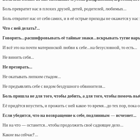
Боль превратит нас в плохих друзей, детей, родителей, любимых…
Боль отвратит нас от себя самих, и в её острые приходы не окажется у н
Что с ней делать?…
Говорить…расшифровывать её тайные знаки…вскрывать тугие нарыв
И всё это на почти материнской любви к себе…на безусловной, то есть…
Не винить себя…
Не презирать…
Не окатывать липким стыдом…
Не предъявлять себе с видом бездушного обвинителя…
Боль пришла не для того, чтобы добить, а для того, чтобы помочь в
Её придётся впустить, и прожить с ней какое-то время…до тех пор, пока 
Если убедится, что на возвращение к себе, подлинным — исчезнет…
Ни на что — останется…чтобы продолжить своё саднящее дело…
Какие вы сейчас?…