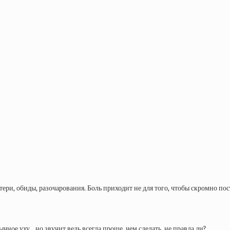
ри, обиды, разочарования. Боль приходит не для того, чтобы скромно посто
чное уху…но звучит ведь всегда проще, чем сделать, не правда ли?…