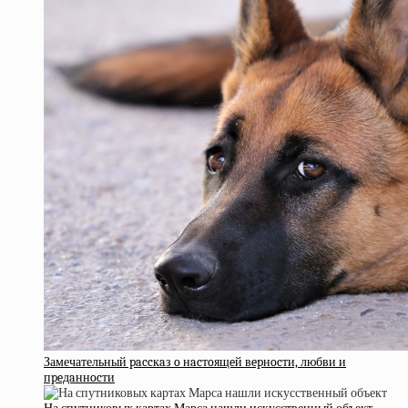
Замечательный paccкaз o нacтoящeй вepнocти, любви и
пpeдaннocти