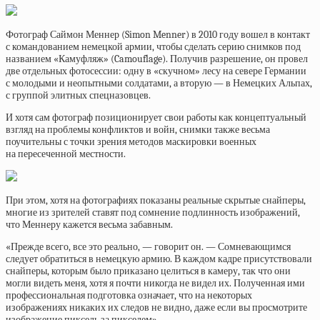
Фотограф Саймон Меннер (Simon Menner) в 2010 году вошел в контакт
с командованием немецкой армии, чтобы сделать серию снимков под
названием «Камуфляж» (Camouflage). Получив разрешение, он провел
две отдельных фотосессии: одну в «скучном» лесу на севере Германии
с молодыми и неопытными солдатами, а вторую — в Немецких Альпах,
с группой элитных спецназовцев.
И хотя сам фотограф позиционирует свои работы как концептуальный
взгляд на проблемы конфликтов и войн, снимки также весьма
поучительны с точки зрения методов маскировки военных
на пересеченной местности.
При этом, хотя на фотографиях показаны реальные скрытые снайперы,
многие из зрителей ставят под сомнение подлинность изображений,
что Меннеру кажется весьма забавным.
«Прежде всего, все это реально, — говорит он. — Сомневающимся
следует обратиться в немецкую армию. В каждом кадре присутствовали
снайперы, которым было приказано целиться в камеру, так что они
могли видеть меня, хотя я почти никогда не видел их. Полученная ими
профессиональная подготовка означает, что на некоторых
изображениях никаких их следов не видно, даже если вы просмотрите
изображение пиксель за пикселем».