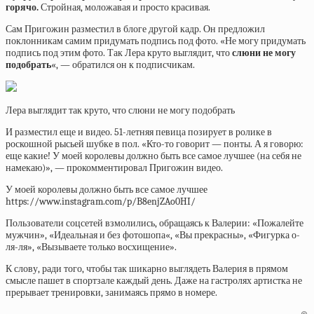
горячо.
Стройная, моложавая и просто красивая.
Сам Пригожин разместил в блоге другой кадр. Он предложил
поклонникам самим придумать подпись под фото. «Не могу придумать
подпись под этим фото. Так Лера круто выглядит, что
слюни не могу
подобрать
«, — обратился он к подписчикам.
Лера выглядит так круто, что слюни не могу подобрать
И разместил еще и видео. 51-летняя певица позирует в ролике в
роскошной рысьей шубке в пол. «Кто-то говорит —
понты
. А я говорю:
еще какие! У моей королевы должно быть все самое лучшее (на себя не
намекаю)», — прокомментировал Пригожин видео.
У моей королевы должно быть все самое лучшее
https://www.instagram.com/p/B8enjZAo0HI/
Пользователи соцсетей взмолились, обращаясь к Валерии: «Пожалейте
мужчин», «Идеальная и без
фотошопа
«, «Вы прекрасны», «Фигурка о-
ля-ля», «Вызываете только восхищение».
К слову, ради того, чтобы так шикарно выглядеть Валерия в прямом
смысле пашет в спортзале каждый день. Даже на гастролях артистка не
прерывает тренировки, занимаясь прямо в номере.