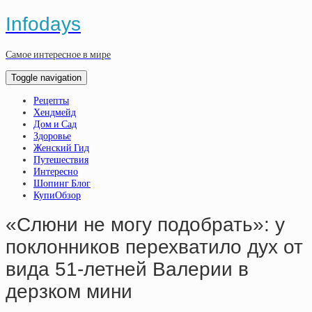
Infodays
Самое интересное в мире
Toggle navigation
Рецепты
Хендмейд
Дом и Сад
Здоровье
Женский Гид
Путешествия
Интересно
Шопинг Блог
КупиОбзор
«Слюни не могу подобрать»: у
поклонников перехватило дух от
вида 51-летней Валерии в
дерзком мини