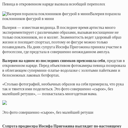
Певица в откровенном наряде вызвала всеобщий переполох
Валерия поразила
поклонников фигурой в мини
Валерия — известная модница. В последнее время артистка много
экспериментирует с различными образами, вызывая восхищение не
только поклонников, но и коллег. Знаменитость ведет здоровый образ
жизни и посещает спортзал, поэтому ее фигуре можно только
позавидовать. На днях супруга Иосифа
Пригожина
приняла участие в
фотосессии, где предстала в совершенно неожиданном амплуа.
Валерия на одном из последних снимков превзошла себя
, представ в
откровенном наряде. Перед объективом фотокамеры певица позировала
в облегающем супермини-платье-водолазке с золотыми пайетками и
белоснежных лаковых ботфортах.
«Столько фотографий, необычных образов на себя примерила, что рука
так и тянется ими поделиться. Это фото совершенно «сырое», без
малейшей ретуши», — похвасталась многодетная мама.
Это фото совершенно «сырое», без малейшей ретуши
Супруга продюсера Иосифа Пригожина выглядит по-настоящему